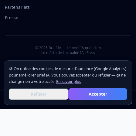
Partenariats
Presse
©
2026
Brief IA — Le brief IA quotidien
Le média de l'actualité IA · Paris
🍪 On utilise des cookies de mesure d'audience (Google Analytics)
pour améliorer Brief IA. Vous pouvez accepter ou refuser — ça ne
change rien à votre accès.
En savoir plus
Refuser
Accepter
Actus
Actus
Outils
Outils
Académie
Académie
Analyses
Analyses
Secteurs
Secteurs
S'inscrire
S'inscrire