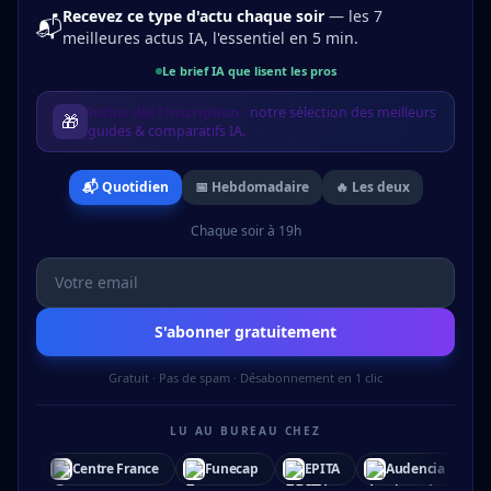
Recevez ce type d'actu chaque soir
— les 7
📬
meilleures actus IA, l'essentiel en 5 min.
Le brief IA que lisent les pros
Inclus dès l'inscription :
notre sélection des meilleurs
🎁
guides & comparatifs IA.
📬 Quotidien
📅 Hebdomadaire
🔥 Les deux
Chaque soir à 19h
S'abonner gratuitement
Gratuit · Pas de spam · Désabonnement en 1 clic
LU AU BUREAU CHEZ
Funecap
EPITA
Audencia
Allyum
Archer
Bees 