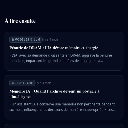
À lire ensuite
🤖
MODÈLES & LLM
il y a 4 mois
Pénurie de DRAM : l'IA dévore mémoire et énergie
• L'IA, avec sa demande croissante en DRAM, aggrave la pénurie
mondiale, impactant les grands modèles de langage. • La
consommation énergétique des centres de données IA pourrait
atteindre 12 % de l'énergie américaine d'ici 2028, avec une
consommation d'eau qui quadruplerait. • Les géants comme Nvidia
et AMD augmentent leurs besoins en mémoire, poussés par des
🔬
RECHERCHE
il y a 3 mois
entreprises telles que Google et Microsoft. 💡 Pourquoi c'est
Mémoire IA : Quand l'archive devient un obstacle à
important : La pénurie de DRAM affecte non seulement les
l'intelligence
hyperscalers IA mais aussi le marché des appareils grand public,
exacerbant l'inflation technologique.
• Un assistant IA a conservé une mémoire non pertinente pendant
six mois, influençant les décisions de manière inappropriée. • Les
systèmes de mémoire IA actuels échouent à gérer l'obsolescence
des données, menant à des décisions basées sur des informations
dépassées. • Un modèle de mémoire inspiré du cerveau humain