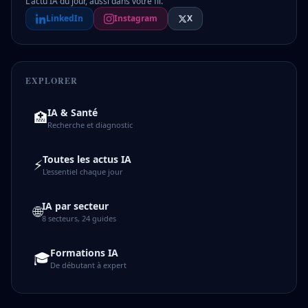
L'actu IA du jour, aussi dans votre fil.
LinkedIn
Instagram
X
EXPLORER
IA & Santé
🏥
Recherche et diagnostic
Toutes les actus IA
⚡
L'essentiel chaque jour
IA par secteur
🌐
8 secteurs, 24 guides
Formations IA
🎓
De débutant à expert