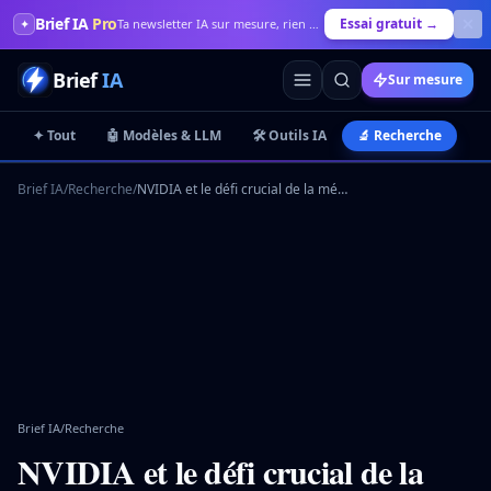
Brief IA
Pro
Essai gratuit →
✦
Ta newsletter IA sur mesure, rien que pour toi
Brief
IA
Sur mesure
✦ Tout
🤖 Modèles & LLM
🛠️ Outils IA
🔬 Recherche
💼
Brief IA
/
Recherche
/
NVIDIA et le défi crucial de la mémoire pour l'avenir de l'IA
Brief IA
/
Recherche
NVIDIA et le défi crucial de la