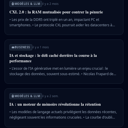
pourrait résoudre ces problèmes en intégrant des mécanismes de
🤖
MODÈLES & LLM
il y a 2 mois
dégradation et de contradiction. 💡 Pourquoi c'est important : Une
CXL 2.0 : la RAM mutualisée pour contrer la pénurie
gestion inefficace de la mémoire IA peut compromettre la fiabilité
des assistants numériques, impactant leur utilité et précision.
• Les prix de la DDR5 ont triplé en un an, impactant PC et
smartphones. • Le protocole CXL pourrait aider les datacenters à
mutualiser la RAM et réduire la pression sur le marché. • CXL 2.0
permet le partage de mémoire entre serveurs, avec une adoption
croissante chez les géants du secteur. 💡 Pourquoi c'est important :
La mutualisation de la RAM via CXL pourrait stabiliser les prix de la
💼
BUSINESS
il y a 1 mois
mémoire, affectant positivement le marché technologique grand
IA et stockage : le défi caché derrière la course à la
public.
performance
• L'essor de l'IA générative met en lumière un enjeu crucial : le
stockage des données, souvent sous-estimé. • Nicolas Frapard de
Western Digital souligne que le stockage est une infrastructure
critique pour l'IA, nécessitant une évolution durable. • Les disques
durs restent essentiels pour le stockage économique à grande
échelle, malgré l'attrait des solutions Flash. 💡 Pourquoi c'est
🤖
MODÈLES & LLM
il y a 2 sem.
important : La maîtrise du stockage est cruciale pour la souveraineté
IA : un moteur de mémoire révolutionne la rétention
numérique européenne et la compétitivité des entreprises face à
l'explosion des données.
• Les modèles de langage actuels privilégient les données récentes,
négligeant souvent les informations cruciales. • La courbe d'oubli
d'Ebbinghaus montre que les informations non renforcées sont vite