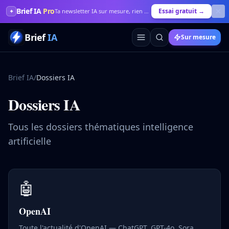
Brief IA
Pro
Essai gratuit →
✦
Ta newsletter IA sur mesure, rien que pour toi
Brief
IA
Sur mesure
Brief IA
/
Dossiers IA
Dossiers IA
Tous les dossiers thématiques intelligence
artificielle
🤖
OpenAI
Toute l'actualité d'OpenAI — ChatGPT, GPT-4o, Sora,