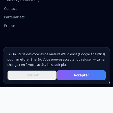
Contact
Partenariats
Presse
©
2026
Brief IA — Le brief IA quotidien
🍪 On utilise des cookies de mesure d'audience (Google Analytics)
Le média de l'actualité IA · Paris
pour améliorer Brief IA. Vous pouvez accepter ou refuser — ça ne
change rien à votre accès.
En savoir plus
Refuser
Accepter
Actus
Outils
Académie
Analyses
Secteurs
S'inscrire