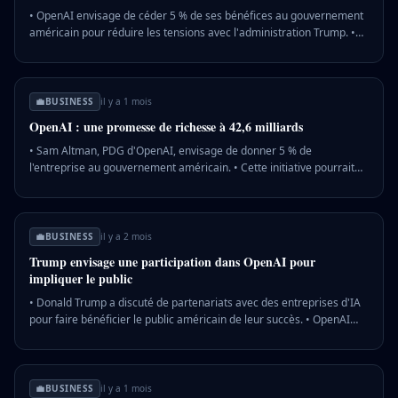
• OpenAI envisage de céder 5 % de ses bénéfices au gouvernement
américain pour réduire les tensions avec l'administration Trump. •
Sam Altman, PDG d'OpenAI, estime que cette mesure permettrait
de partager équitablement les bénéfices de l'IA avec le public. • La
proposition a été initialement présentée à Donald Trump au début
de l'année dernière, selon des sources anonymes. 💡 Pourquoi c'est
💼
BUSINESS
il y a 1 mois
important : Cette démarche pourrait influencer les relations entre
OpenAI : une promesse de richesse à 42,6 milliards
les entreprises technologiques et le gouvernement américain,
affectant potentiellement la régulation de l'IA.
• Sam Altman, PDG d'OpenAI, envisage de donner 5 % de
l'entreprise au gouvernement américain. • Cette initiative pourrait
rapporter environ 320 dollars par ménage américain, selon la
valorisation actuelle d'OpenAI. • L'idée vise à compenser l'impact de
l'IA sur le marché du travail et à apaiser les inquiétudes du public. 💡
Pourquoi c'est important : Cette proposition pourrait transformer la
💼
BUSINESS
il y a 2 mois
perception publique de l'IA et influencer les politiques
Trump envisage une participation dans OpenAI pour
technologiques américaines.
impliquer le public
• Donald Trump a discuté de partenariats avec des entreprises d'IA
pour faire bénéficier le public américain de leur succès. • OpenAI
pourrait être concernée par une participation gouvernementale,
selon des discussions rapportées par CNBC. • Bernie Sanders
propose un impôt de 50% en actions pour des entreprises comme
OpenAI, visant à impliquer le public dans l'avenir de l'IA. 💡 Pourquoi
💼
BUSINESS
il y a 1 mois