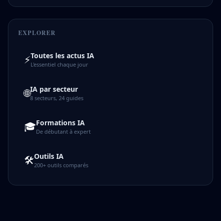
EXPLORER
Toutes les actus IA
⚡
L'essentiel chaque jour
IA par secteur
🌐
8 secteurs, 24 guides
Formations IA
🎓
De débutant à expert
Outils IA
🛠️
200+ outils comparés