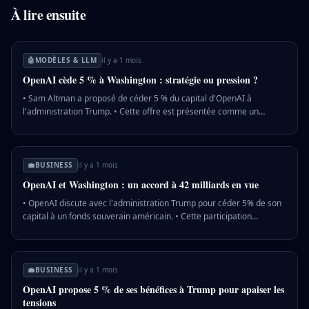
À lire ensuite
🤖
MODÈLES & LLM
il y a 1 mois
OpenAI cède 5 % à Washington : stratégie ou pression ?
• Sam Altman a proposé de céder 5 % du capital d'OpenAI à
l'administration Trump. • Cette offre est présentée comme un
moyen de partager les bénéfices de l'IA avec le public américain. •
La proposition semble répondre à des pressions politiques
croissantes sur OpenAI. 💡 Pourquoi c'est important : Cette initiative
pourrait influencer la régulation et l'orientation future de l'IA aux
💼
BUSINESS
il y a 1 mois
États-Unis, affectant l'industrie technologique et les politiques
OpenAI et Washington : un accord à 42 milliards en vue
publiques.
• OpenAI discute avec l'administration Trump pour céder 5% de son
capital à un fonds souverain américain. • Cette participation
représenterait un investissement de 42 milliards de dollars, basé sur
la valorisation actuelle d'OpenAI. • Le projet pourrait alléger la
pression politique sur OpenAI et influencer son introduction en
bourse. 💡 Pourquoi c'est important : Un tel accord pourrait redéfinir
💼
BUSINESS
il y a 1 mois
les relations entre le gouvernement américain et l'industrie de l'IA,
OpenAI propose 5 % de ses bénéfices à Trump pour apaiser les
avec des implications financières et réglementaires majeures.
tensions