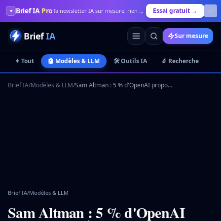
Brief IA
Pro
Essai gratuit →
✦
Ta newsletter IA sur mesure, rien que pour toi
Brief
IA
Sur mesure
✦ Tout
🤖 Modèles & LLM
🛠️ Outils IA
🔬 Recherche
💼
Brief IA
/
Modèles & LLM
/
Sam Altman : 5 % d'OpenAI proposés à l'État américain
Brief IA
/
Modèles & LLM
Sam Altman : 5 % d'OpenAI