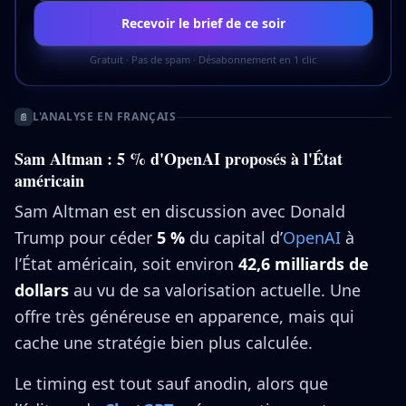
Recevoir le brief de ce soir
Gratuit · Pas de spam · Désabonnement en 1 clic
L'ANALYSE EN FRANÇAIS
📄
Sam Altman : 5 % d'OpenAI proposés à l'État
américain
Sam Altman est en discussion avec Donald
Trump pour céder
5 %
du capital d’
OpenAI
à
l’État américain, soit environ
42,6 milliards de
dollars
au vu de sa valorisation actuelle. Une
offre très généreuse en apparence, mais qui
cache une stratégie bien plus calculée.
Le timing est tout sauf anodin, alors que