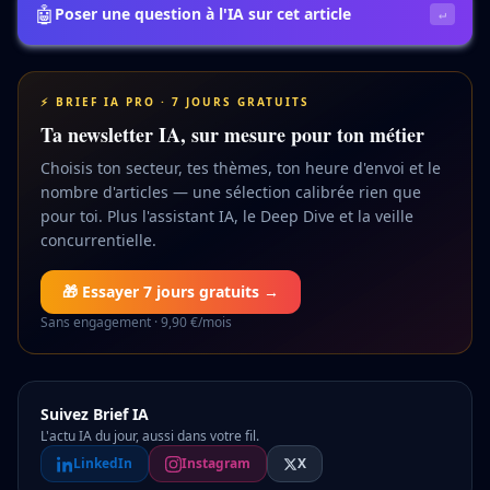
🤖
Poser une question à l'IA sur cet article
↵
⚡ BRIEF IA PRO · 7 JOURS GRATUITS
Ta newsletter IA, sur mesure pour ton métier
Choisis ton secteur, tes thèmes, ton heure d'envoi et le
nombre d'articles — une sélection calibrée rien que
pour toi. Plus l'assistant IA, le Deep Dive et la veille
concurrentielle.
🎁 Essayer 7 jours gratuits →
Sans engagement · 9,90 €/mois
Suivez Brief IA
L'actu IA du jour, aussi dans votre fil.
LinkedIn
Instagram
X