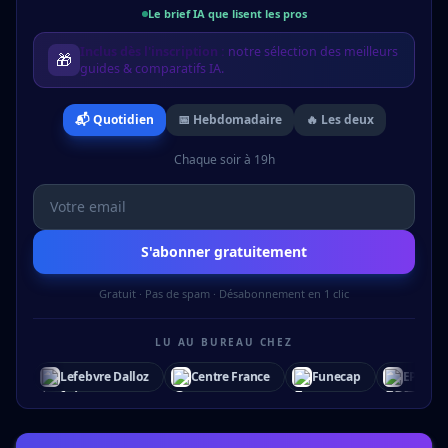
Le brief IA que lisent les pros
Inclus dès l'inscription :
notre sélection des meilleurs
🎁
guides & comparatifs IA.
📬 Quotidien
📅 Hebdomadaire
🔥 Les deux
Chaque soir à 19h
S'abonner gratuitement
Gratuit · Pas de spam · Désabonnement en 1 clic
LU AU BUREAU CHEZ
lloz
Centre France
Funecap
EPITA
Audencia