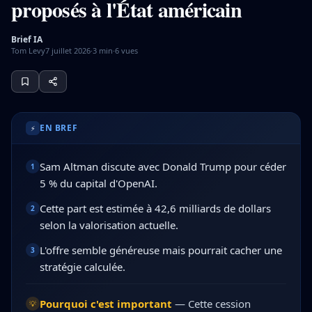
proposés à l'État américain
Brief IA
Tom Levy
7 juillet 2026
·
3
min
·
6
vues
Sam Altman est en discussion avec Donald Trump pour céder 
EN BREF
⚡
Sam Altman discute avec Donald Trump pour céder
1
5 % du capital d'OpenAI.
Cette part est estimée à 42,6 milliards de dollars
2
selon la valorisation actuelle.
L'offre semble généreuse mais pourrait cacher une
3
stratégie calculée.
Pourquoi c'est important
—
Cette cession
💡