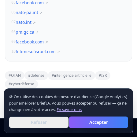
facebook.com
05
↗
nato-pa.int
06
↗
nato.int
07
↗
pm.gc.ca
08
↗
facebook.com
09
↗
fr.timesofisrael.com
10
↗
#
OTAN
#
défense
#
intelligence artificielle
#
ISR
#
cyberdéfense
🍪 On utilise des cookies de mesure d'audience (Google Analytics)
pour améliorer Brief IA. Vous pouvez accepter ou refuser — ça ne
change rien à votre accès.
En savoir plus
Brief
IA
L'actualité IA en français, chaque jour.
⚡
Tous les articles →
Refuser
Accepter
Tous nos articles sont sourcés et
vérifiés.
Actus
Actus
Outils
Outils
Académie
Académie
Analyses
Analyses
Secteurs
Secteurs
S'inscrire
S'inscrire