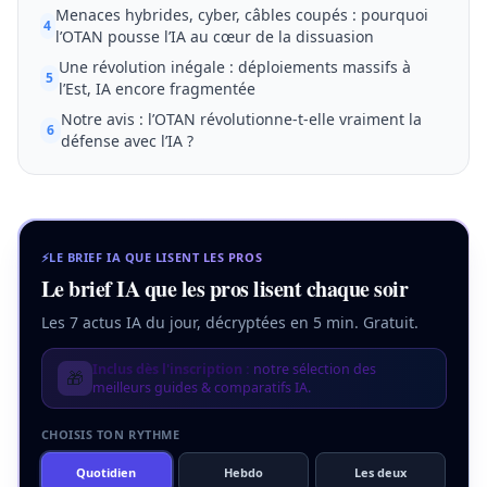
Menaces hybrides, cyber, câbles coupés : pourquoi
4
l’OTAN pousse l’IA au cœur de la dissuasion
Une révolution inégale : déploiements massifs à
5
l’Est, IA encore fragmentée
Notre avis : l’OTAN révolutionne-t-elle vraiment la
6
défense avec l’IA ?
⚡
LE BRIEF IA QUE LISENT LES PROS
Le brief IA que les pros lisent chaque soir
Les 7 actus IA du jour, décryptées en 5 min. Gratuit.
Inclus dès l'inscription :
notre sélection des
🎁
meilleurs guides & comparatifs IA.
CHOISIS TON RYTHME
Quotidien
Hebdo
Les deux