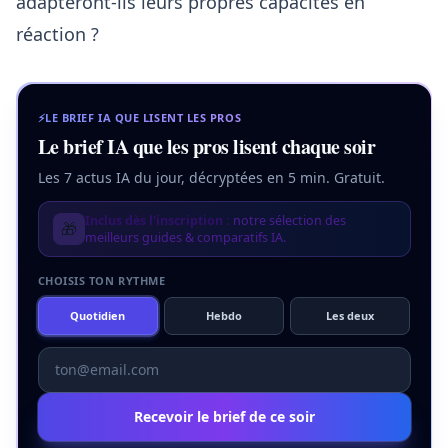
adapteront-ils leurs propres capacités en
réaction ?
⚡
LE BRIEF IA QUE LISENT LES PROS
Le brief IA que les pros lisent chaque soir
Les 7 actus IA du jour, décryptées en 5 min. Gratuit.
Inclus dès l'inscription :
notre sélection des
🎁
meilleurs guides & comparatifs IA.
CHOISIS TON RYTHME
Quotidien
Hebdo
Les deux
Recevoir le brief de ce soir