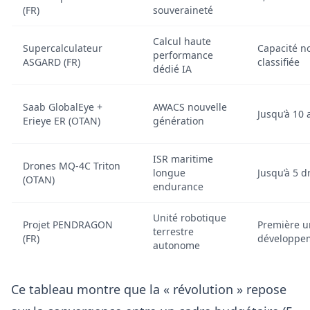
(FR)
souveraineté
Calcul haute
Supercalculateur
Capacité n
performance
ASGARD (FR)
classifiée
dédié IA
Saab GlobalEye +
AWACS nouvelle
Jusqu’à 10 
Erieye ER (OTAN)
génération
ISR maritime
Drones MQ‑4C Triton
longue
Jusqu’à 5 d
(OTAN)
endurance
Unité robotique
Projet PENDRAGON
Première u
terrestre
(FR)
développe
autonome
Ce tableau montre que la « révolution » repose