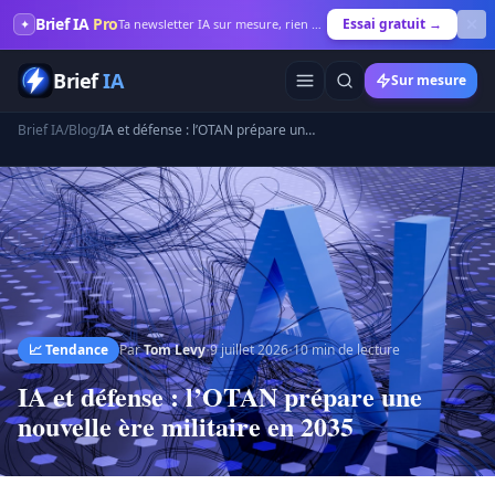
Brief IA
Pro
Essai gratuit →
✦
Ta newsletter IA sur mesure, rien que pour toi
Brief
IA
Sur mesure
Brief IA
/
Blog
/
IA et défense : l’OTAN prépare une nouvelle ère militaire en 2035
·
·
📈
Tendance
Par
Tom Levy
9 juillet 2026
10
min de lecture
IA et défense : l’OTAN prépare une
nouvelle ère militaire en 2035