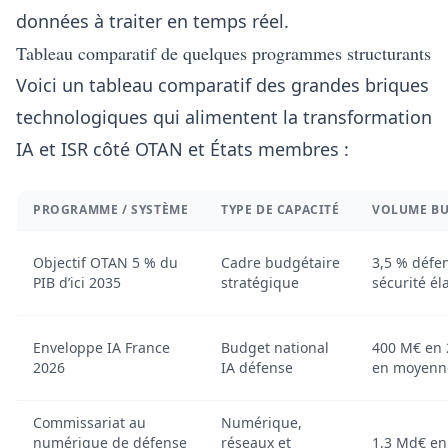
données à traiter en temps réel.
Tableau comparatif de quelques programmes structurants
Voici un tableau comparatif des grandes briques
technologiques qui alimentent la transformation
IA et ISR côté OTAN et États membres :
PROGRAMME / SYSTÈME
TYPE DE CAPACITÉ
VOLUME BU
Objectif OTAN 5 % du
Cadre budgétaire
3,5 % défen
PIB d’ici 2035
stratégique
sécurité él
Enveloppe IA France
Budget national
400 M€ en 
2026
IA défense
en moyenn
Commissariat au
Numérique,
numérique de défense
réseaux et
1,3 Md€ en