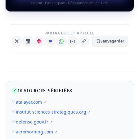
Gratuit · Pas de spam · Désabonnement en 1 clic
PARTAGER CET ARTICLE
Sauvegarder
10 SOURCES VÉRIFIÉES
✓
atalayar.com
01
↗
institut-sciences-strategiques.org
02
↗
defense.gouv.fr
03
↗
aeromorning.com
04
↗