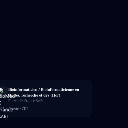
Bioinformaticien / Bioinformaticienne en
études, recherche et dév (H/F)
BioMed X France SARL
if-Sur-Yvette
·
CDI