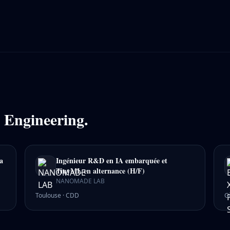
n
Engineering
.
a
Ingénieur R&D en IA embarquée et
TinyML en alternance (H/F)
NANOMADE LAB
Toulouse
·
CDD
G