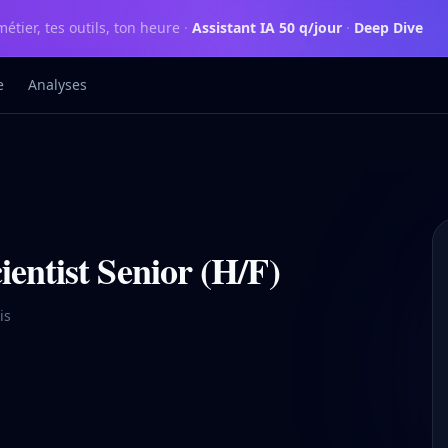
métier, tes outils, ton heure
·
Assistant IA 50 q/jour
·
Deep Dive
e
Analyses
ientist Senior (H/F)
is