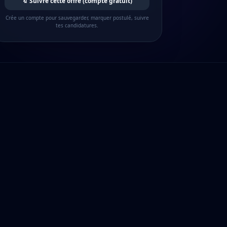
🔖 Suivre cette offre (compte gratuit)
Crée un compte pour sauvegarder, marquer postulé, suivre
tes candidatures.