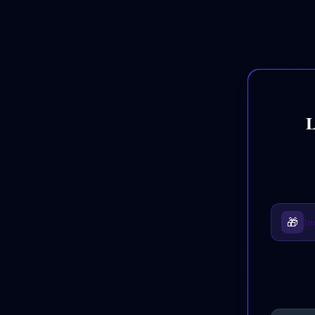
L
🎁
In