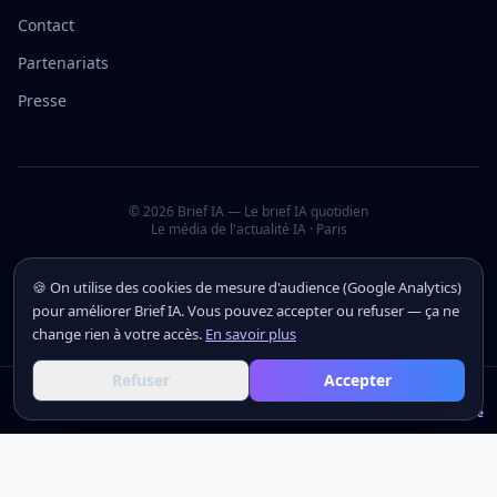
Contact
Partenariats
Presse
©
2026
Brief IA — Le brief IA quotidien
Le média de l'actualité IA · Paris
🍪 On utilise des cookies de mesure d'audience (Google Analytics)
pour améliorer Brief IA. Vous pouvez accepter ou refuser — ça ne
change rien à votre accès.
En savoir plus
Refuser
Accepter
Actus
Actus
Outils
Outils
Académie
Académie
Analyses
Analyses
Secteurs
Secteurs
S'inscrire
S'inscrire