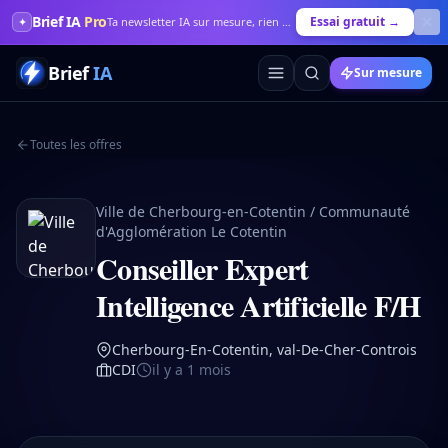
Brief IA
Pro
Essai gratuit →
✦
Ta newsletter IA sur mesure, rien que pour toi
Brief
IA
Sur mesure
Toutes les offres
Ville de Cherbourg-en-Cotentin / Communauté
d'Agglomération Le Cotentin
Conseiller Expert
Intelligence Artificielle F/H
Cherbourg-En-Cotentin, val-De-Cher-Controis
CDI
il y a 1 mois