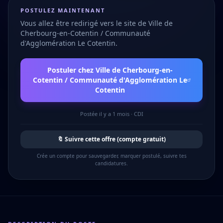
POSTULEZ MAINTENANT
Vous allez être redirigé vers le site de
Ville de
Cherbourg-en-Cotentin / Communauté
d'Agglomération Le Cotentin
.
Postuler chez
Ville de Cherbourg-en-
Cotentin / Communauté d'Agglomération Le
Cotentin
Postée
il y a 1 mois
·
CDI
🔖 Suivre cette offre (compte gratuit)
Crée un compte pour sauvegarder, marquer postulé, suivre tes
candidatures.