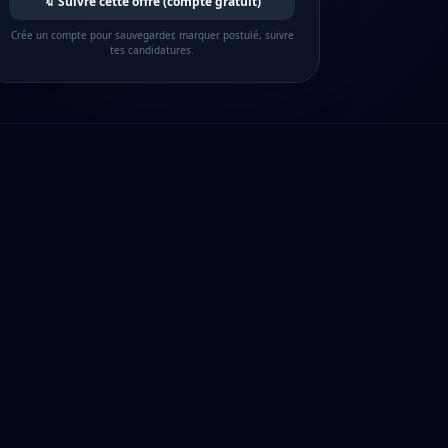
🔖 Suivre cette offre (compte gratuit)
Crée un compte pour sauvegarder, marquer postulé, suivre
tes candidatures.