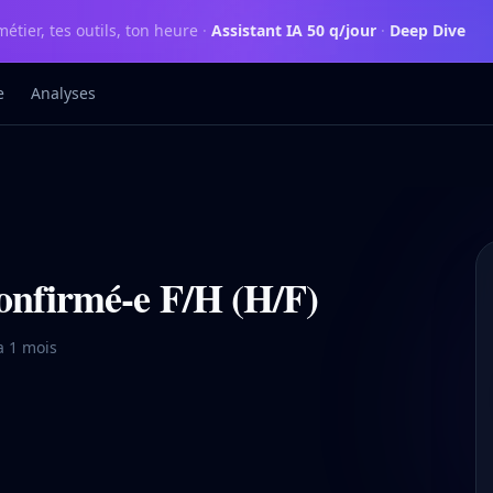
métier, tes outils, ton heure
·
Assistant IA 50 q/jour
·
Deep Dive
e
Analyses
Confirmé-e F/H (H/F)
 a 1 mois