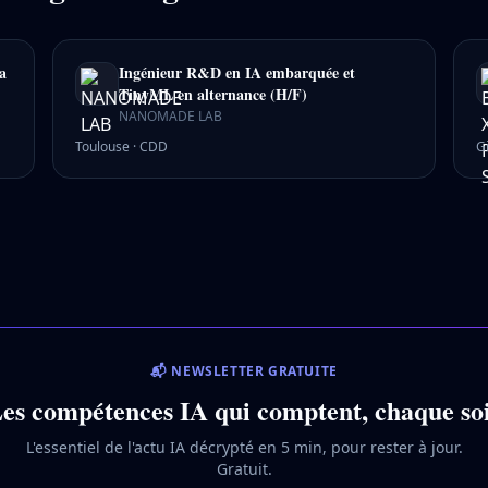
a
Ingénieur R&D en IA embarquée et
TinyML en alternance (H/F)
NANOMADE LAB
Toulouse
·
CDD
G
📬 NEWSLETTER GRATUITE
es compétences IA qui comptent, chaque so
L'essentiel de l'actu IA décrypté en 5 min, pour rester à jour.
Gratuit.