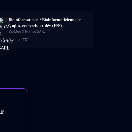
Bioinformaticien / Bioinformaticienne en
études, recherche et dév (H/F)
BioMed X France SARL
if-Sur-Yvette
·
CDI
ir