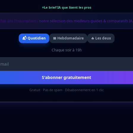
Le brief IA que lisent les pros
clus dès l'inscription :
notre sélection des meilleurs guides & comparatifs IA
📬 Quotidien
📅 Hebdomadaire
🔥 Les deux
Chaque soir à 19h
S'abonner gratuitement
Gratuit · Pas de spam · Désabonnement en 1 clic