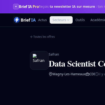
Brief IA
Pro
Reçois
ta newsletter IA sur mesure
: ton 
✦
Brief
IA
Actus
Secteurs
Outils
Académi
Toutes les offres
Safran
Data Scientist 
Magny-Les-Hameaux
CDI
il y