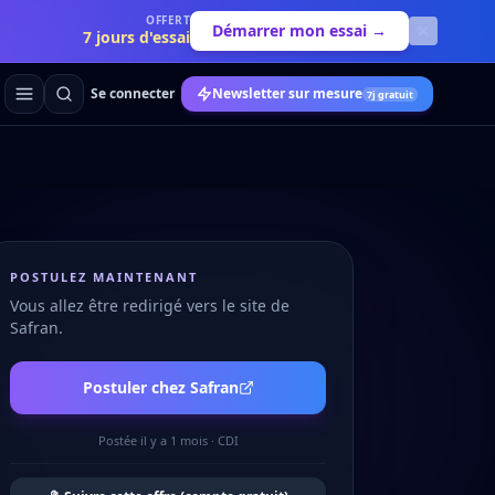
OFFERT
Démarrer mon essai →
7 jours d'essai
Se connecter
Newsletter sur mesure
7j gratuit
POSTULEZ MAINTENANT
Vous allez être redirigé vers le site de
Safran
.
Postuler chez
Safran
Postée
il y a 1 mois
·
CDI