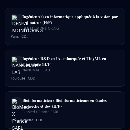
Ingénieur(e) en informatique appliquée à la vision par
ordinateur (H/F)
DENTAL MONITORING
Paris
·
CDI
Ingénieur R&D en IA embarquée et TinyML en
alternance (H/F)
NANOMADE LAB
Toulouse
·
CDD
Bioinformaticien / Bioinformaticienne en études,
recherche et dév (H/F)
BioMed X France SARL
Gif-Sur-Yvette
·
CDI