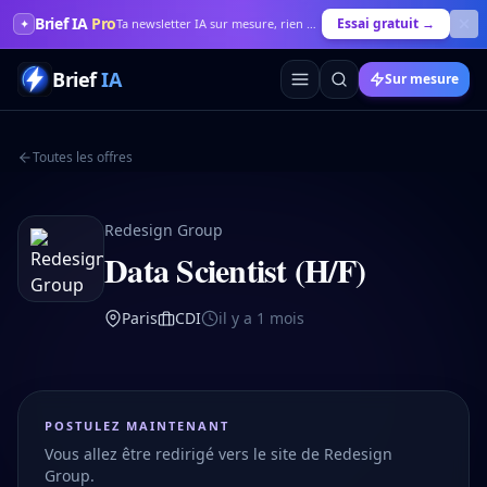
Brief IA
Pro
Essai gratuit →
✦
Ta newsletter IA sur mesure, rien que pour toi
Brief
IA
Sur mesure
Toutes les offres
Redesign Group
Data Scientist (H/F)
Paris
CDI
il y a 1 mois
POSTULEZ MAINTENANT
Vous allez être redirigé vers le site de
Redesign
Group
.