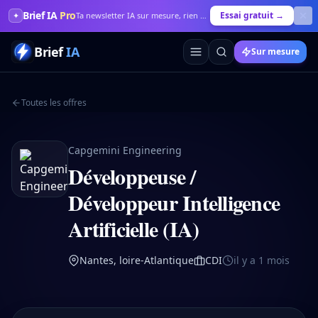
Brief IA
Pro
Essai gratuit →
✦
Ta newsletter IA sur mesure, rien que pour toi
Brief
IA
Sur mesure
Toutes les offres
Capgemini Engineering
Développeuse /
Développeur Intelligence
Artificielle (IA)
Nantes, loire-Atlantique
CDI
il y a 1 mois