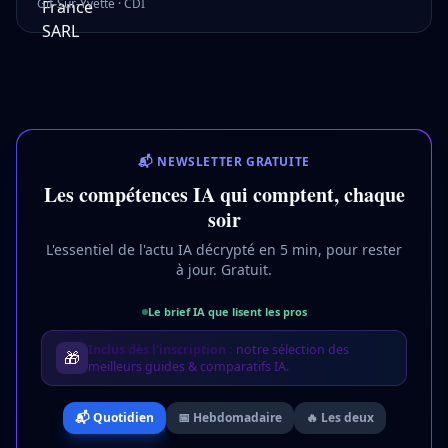
Gif-Sur-Yvette
·
CDI
📬 NEWSLETTER GRATUITE
Les compétences IA qui comptent, chaque
soir
L'essentiel de l'actu IA décrypté en 5 min, pour rester
à jour. Gratuit.
Le brief IA que lisent les pros
Inclus dès l'inscription :
notre sélection des
🎁
meilleurs guides & comparatifs IA.
📬 Quotidien
📅 Hebdomadaire
🔥 Les deux