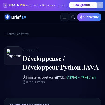
Brief IA
Pro
Essai gratuit →
✦
Ta newsletter IA sur mesure, rien que pour toi
Brief
IA
Sur mesure
Toutes les offres
Capgemini
Développeuse /
Développeur Python JAVA
Finistère, bretagne
CDI
37k€ – 47k€
/ an
il y a 1 mois