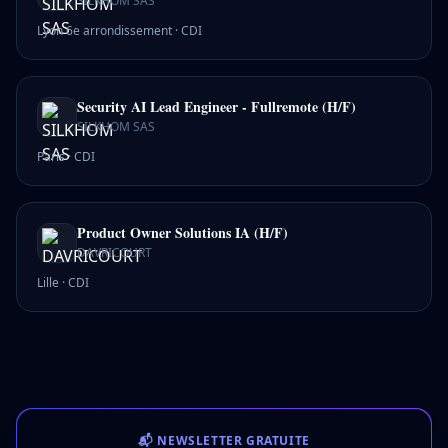
SILKHOM SAS
Lyon 6e arrondissement
·
CDI
Security AI Lead Engineer - Fullremote (H/F)
SILKHOM SAS
Paris
·
CDI
Product Owner Solutions IA (H/F)
DAVRICOURT
Lille
·
CDI
📬 NEWSLETTER GRATUITE