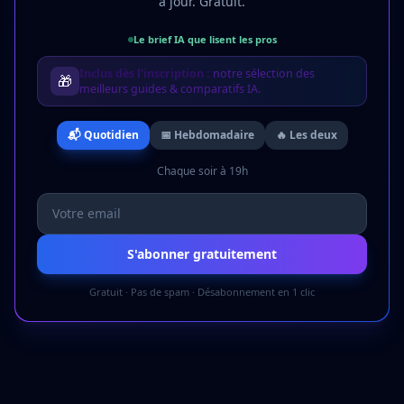
à jour. Gratuit.
Le brief IA que lisent les pros
Inclus dès l'inscription :
notre sélection des
🎁
meilleurs guides & comparatifs IA.
📬 Quotidien
📅 Hebdomadaire
🔥 Les deux
Chaque soir à 19h
S'abonner gratuitement
Gratuit · Pas de spam · Désabonnement en 1 clic