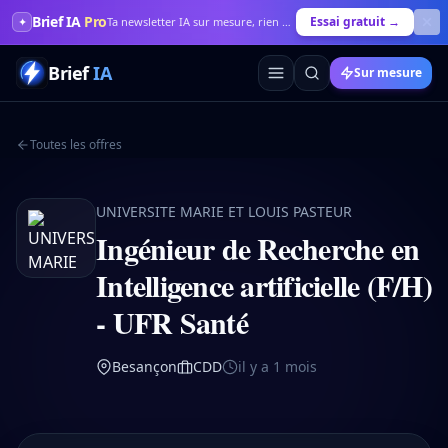
Brief IA
Pro
Essai gratuit →
✦
Ta newsletter IA sur mesure, rien que pour toi
Brief
IA
Sur mesure
Toutes les offres
UNIVERSITE MARIE ET LOUIS PASTEUR
Ingénieur de Recherche en
Intelligence artificielle (F/H)
- UFR Santé
Besançon
CDD
il y a 1 mois