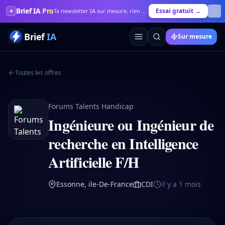
Brief IA
Pro
Essai gratuit →
✦
Ta newsletter IA sur mesure, rien que pour toi
Brief
IA
Sur mesure
Toutes les offres
Forums Talents Handicap
Ingénieure ou Ingénieur de
recherche en Intelligence
Artificielle F/H
Essonne, ile-De-France
CDI
il y a 1 mois