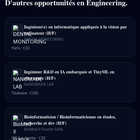
D'autres opportunités en
Engineering
.
Ingénieur(e) en informatique appliquée à la vision par
ordinateur (H/F)
DENTAL MONITORING
Paris
·
CDI
Ingénieur R&D en IA embarquée et TinyML en
alternance (H/F)
NANOMADE LAB
Toulouse
·
CDD
Bioinformaticien / Bioinformaticienne en études,
recherche et dév (H/F)
BioMed X France SARL
Gif-Sur-Yvette
·
CDI