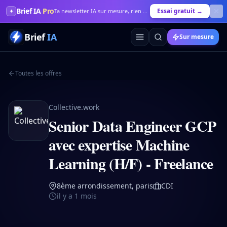
Brief IA
Pro
Essai gratuit →
✦
Ta newsletter IA sur mesure, rien que pour toi
Brief
IA
Sur mesure
Toutes les offres
Collective.work
Senior Data Engineer GCP
avec expertise Machine
Learning (H/F) - Freelance
8ème arrondissement, paris
CDI
il y a 1 mois