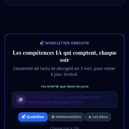
📬 NEWSLETTER GRATUITE
Les compétences IA qui comptent, chaque
soir
L'essentiel de l'actu IA décrypté en 5 min, pour rester
à jour. Gratuit.
Le brief IA que lisent les pros
Inclus dès l'inscription :
notre sélection des
🎁
meilleurs guides & comparatifs IA.
📬 Quotidien
📅 Hebdomadaire
🔥 Les deux
Chaque soir à 19h