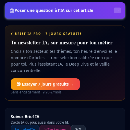
🤖
Poser une question à l'IA sur cet article
↵
⚡ BRIEF IA PRO · 7 JOURS GRATUITS
Ta newsletter IA, sur mesure pour ton métier
Choisis ton secteur, tes thèmes, ton heure d'envoi et le
nombre d'articles — une sélection calibrée rien que
pour toi. Plus l'assistant IA, le Deep Dive et la veille
concurrentielle.
🎁 Essayer 7 jours gratuits →
Sans engagement · 9,90 €/mois
Suivez Brief IA
L'actu IA du jour, aussi dans votre fil.
LinkedIn
Instagram
X