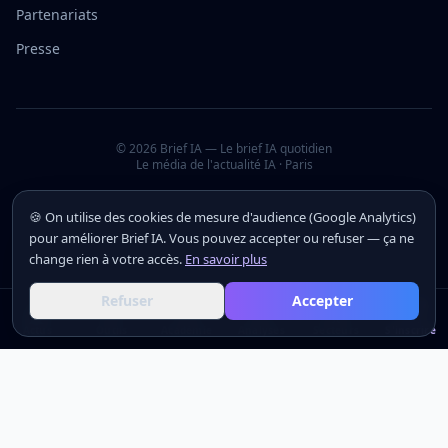
Partenariats
Presse
©
2026
Brief IA — Le brief IA quotidien
Le média de l'actualité IA · Paris
🍪 On utilise des cookies de mesure d'audience (Google Analytics)
pour améliorer Brief IA. Vous pouvez accepter ou refuser — ça ne
change rien à votre accès.
En savoir plus
Refuser
Accepter
Actus
Actus
Outils
Outils
Académie
Académie
Analyses
Analyses
Secteurs
Secteurs
S'inscrire
S'inscrire