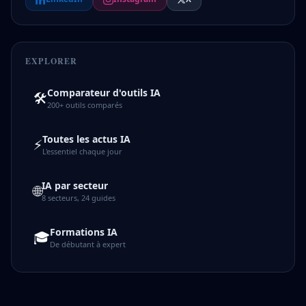
EXPLORER
Comparateur d'outils IA
🛠️
200+ outils comparés
Toutes les actus IA
⚡
L'essentiel chaque jour
IA par secteur
🌐
8 secteurs, 24 guides
Formations IA
🎓
De débutant à expert