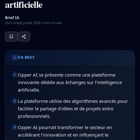
artificielle
Brief IA
Tom Levy
6 juillet 2026
·
3
min
·
4
vues
Opper AI est une plateforme innovante dédiée à la collabor
EN BREF
⚡
Opper AI se présente comme une plateforme
1
innovante dédiée aux échanges sur l'intelligence
artificielle.
La plateforme utilise des algorithmes avancés pour
2
faciliter le partage d'idées et de projets entre
professionnels.
Opper AI pourrait transformer le secteur en
3
accélérant l'innovation et en influençant le