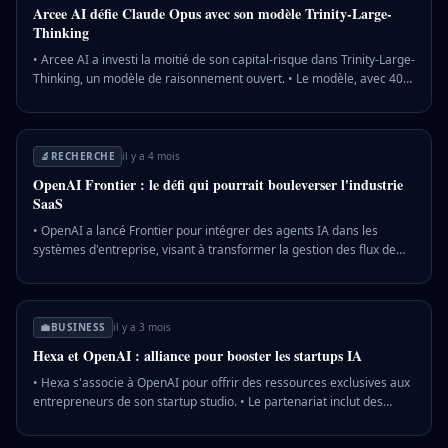
entreprises.
Arcee AI défie Claude Opus avec son modèle Trinity-Large-
Thinking
• Arcee AI a investi la moitié de son capital-risque dans Trinity-Large-
Thinking, un modèle de raisonnement ouvert. • Le modèle, avec 400
milliards de paramètres, utilise une architecture de mélange
d'experts pour optimiser l'inférence. • Trinity-Large-Thinking
surpasse dans les benchmarks d'agent mais reste en retrait dans le
raisonnement général. 💡 Pourquoi c'est important : Arcee AI
🔬
RECHERCHE
il y a 4 mois
cherche à rivaliser avec les géants chinois en proposant une
OpenAI Frontier : le défi qui pourrait bouleverser l'industrie
alternative puissante et ouverte aux modèles de raisonnement
SaaS
actuels.
• OpenAI a lancé Frontier pour intégrer des agents IA dans les
systèmes d'entreprise, visant à transformer la gestion des flux de
travail. • Les premiers clients incluent Uber et Intuit, avec l'objectif
d'augmenter la part des revenus d'entreprise d'OpenAI à 50 % d'ici
fin 2023. • Les acteurs SaaS traditionnels, comme Salesforce,
réagissent en ajustant leurs modèles de tarification face à la
💼
BUSINESS
il y a 3 mois
menace de l'IA agentique. 💡 Pourquoi c'est important : L'essor des
Hexa et OpenAI : alliance pour booster les startups IA
agents IA pourrait redéfinir les modèles économiques du SaaS,
impactant profondément les stratégies des entreprises
• Hexa s'associe à OpenAI pour offrir des ressources exclusives aux
technologiques.
entrepreneurs de son startup studio. • Le partenariat inclut des
crédits OpenAI, un soutien technique et l'organisation d'événements
collaboratifs. • Hexa vise à multiplier par dix les chances de succès