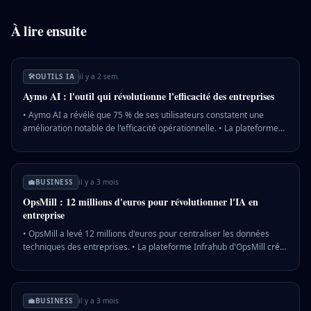
À lire ensuite
🛠️
OUTILS IA
il y a 2 sem.
Aymo AI : l'outil qui révolutionne l'efficacité des entreprises
• Aymo AI a révélé que 75 % de ses utilisateurs constatent une
amélioration notable de l'efficacité opérationnelle. • La plateforme
utilise des algorithmes avancés pour analyser des données
complexes et fournir des recommandations en temps réel. •
L'adoption d'Aymo AI pourrait inciter d'autres entreprises à investir
dans des solutions similaires pour rester compétitives. 💡 Pourquoi
💼
BUSINESS
il y a 3 mois
c'est important : L'intégration d'Aymo AI pourrait transformer les
OpsMill : 12 millions d'euros pour révolutionner l'IA en
standards d'efficacité et de compétitivité dans le secteur des
entreprise
entreprises.
• OpsMill a levé 12 millions d'euros pour centraliser les données
techniques des entreprises. • La plateforme Infrahub d'OpsMill crée
une cartographie dynamique des infrastructures IT. • TikTok utilise
déjà la version open source d'Infrahub pour ses besoins techniques.
💡 Pourquoi c'est important : Une gestion centralisée des données
est cruciale pour l'automatisation efficace par l'IA dans les grandes
💼
BUSINESS
il y a 3 mois