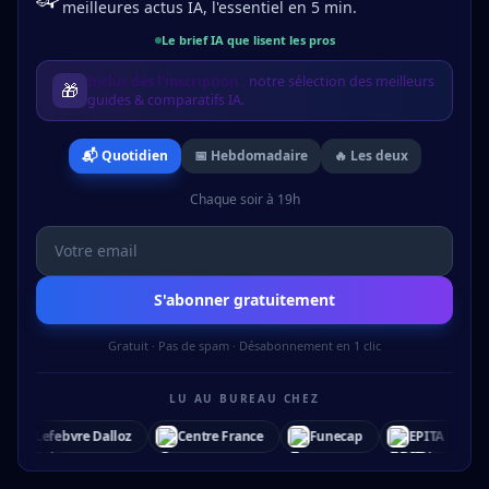
meilleures actus IA, l'essentiel en 5 min.
Le brief IA que lisent les pros
Inclus dès l'inscription :
notre sélection des meilleurs
🎁
guides & comparatifs IA.
📬 Quotidien
📅 Hebdomadaire
🔥 Les deux
Chaque soir à 19h
S'abonner gratuitement
Gratuit · Pas de spam · Désabonnement en 1 clic
LU AU BUREAU CHEZ
Centre France
Funecap
EPITA
Audencia
Allyum