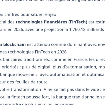
 chiffrés pour situer l’enjeu :
ial des
technologies financières (FinTech)
est esti
lars en 2026, avec une projection à 1 760,18 milliards 
la
blockchain
est attendu comme dominant avec envi
des technologies FinTech en 2026.
x bancaires traditionnels, comme en France, les direc
 priorités : plus de digital, plus d’automatisation, m
 banque moderne », avec automatisation et optimisa
ur des feuilles de route.
votre transformation IA ne se fait pas dans le vide : el
ù la fintech pousse fort, la banque traditionnelle s
on encadre de plus en plus les usages.