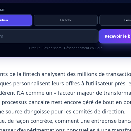
HME
idien
Hebdo
Les
Recevoir le br
Gratuit · Pas de spam · Désabonnement en 1 clic
ants de la fintech analysent des millions de transact
ques personnalisent leurs offres à l’utilisateur près, e
dèrent l’IA comme un « facteur majeur de transforma
processus bancaire n’est encore géré de bout en bout
ne source d’angoisse pour les comités de direction.
ue, de façon concrète, comment une entreprise banc
 passer d’expérimentations ponctuelles à une transf