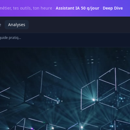
métier, tes outils, ton heure
·
Assistant IA 50 q/jour
·
Deep Dive
e
Analyses
IA bancaire en 2026 : guide pratique pour transformer votre entreprise