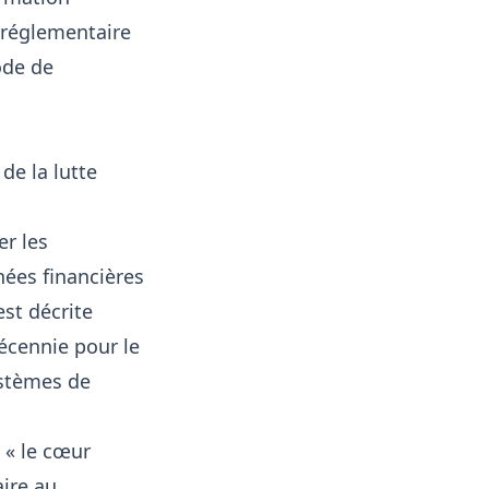
e réglementaire
ode de
de la lutte
er les
nées financières
est décrite
écennie pour le
ystèmes de
 « le cœur
ire au