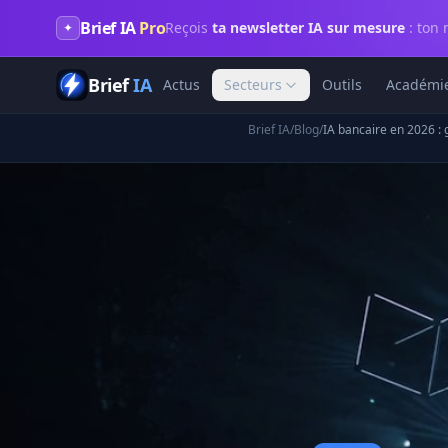
Brief IA
Pro
Reçois
ta newsletter IA sur mesure
: ton 
✦
Brief
IA
Actus
Secteurs
Outils
Académi
Brief IA
/
Blog
/