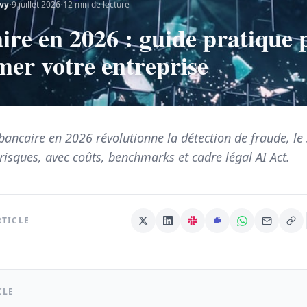
·
·
vy
9 juillet 2026
12
min de lecture
ire en 2026 : guide pratique 
mer votre entreprise
ancaire en 2026 révolutionne la détection de fraude, le s
 risques, avec coûts, benchmarks et cadre légal AI Act.
RTICLE
CLE