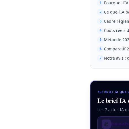
Pourquoi l’I
1
Ce que l’IA 
2
Cadre régleme
3
Coûts réels 
4
Méthode 2026
5
Comparatif 2
6
Notre avis : 
7
⚡
LE BRIEF IA QUE 
Le brief IA 
Les 7 actus IA d
🎁
Inclus dès 