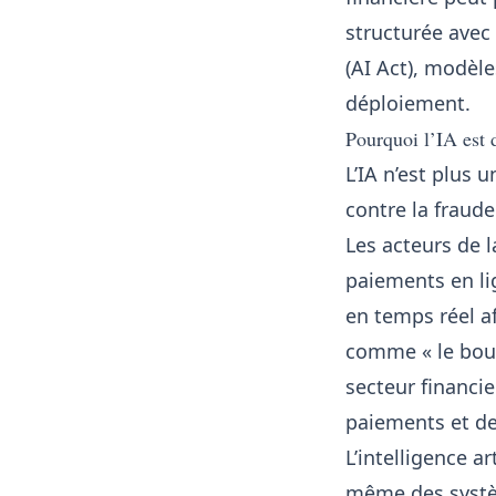
structurée avec 
(
AI Act
), modèl
déploiement.
Pourquoi l’IA est 
L’IA n’est plus 
contre la fraude
Les acteurs de l
paiements en lig
en temps réel afi
comme « le boul
secteur financi
paiements et de
L’
intelligence art
même des systè