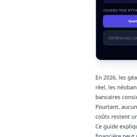
CHOISIS TON RYT
Quot
En 2026, les gé
réel, les néoban
bancaires consi
Pourtant, aucun 
coûts restent u
Ce guide expliq
financière peut