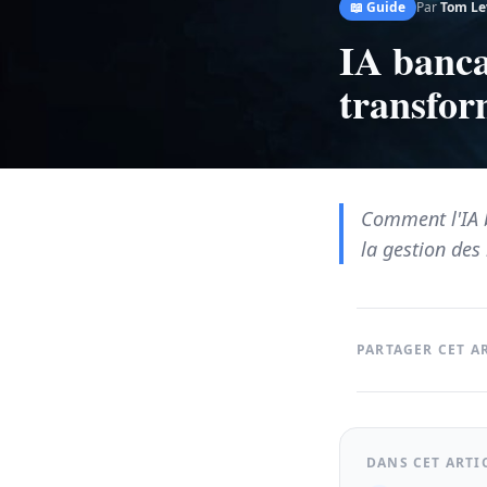
📖
Guide
Par
Tom Le
IA banca
transfor
Comment l'IA b
la gestion des
PARTAGER CET A
DANS CET ARTI