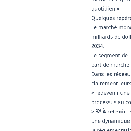
quotidien ».
Quelques repères
Le marché mond
milliards de dol
2034.
Le segment de 
part de marché 
Dans les réseau
clairement leurs
« redevenir une
processus au cœ
> 💡 À retenir :
une dynamique o
la réglementati