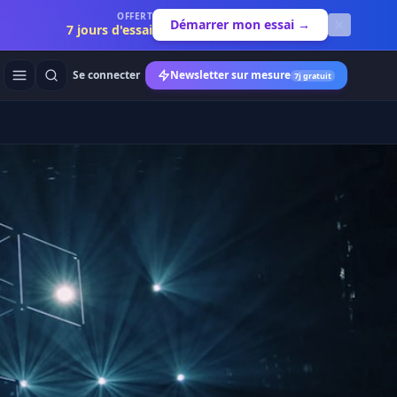
OFFERT
Démarrer mon essai →
7 jours d'essai
Se connecter
Newsletter sur mesure
7j gratuit