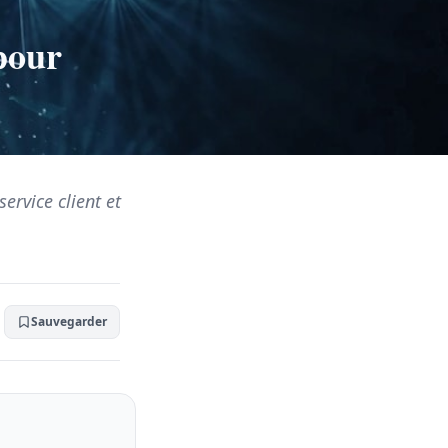
pour
ervice client et
Sauvegarder