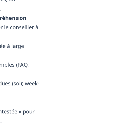
.
préhension
 le conseiller à
ée à large
imples (FAQ,
dues (soir, week-
testée » pour
.