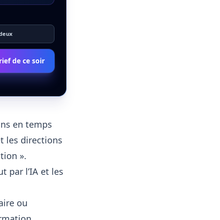
 deux
ief de ce soir
ions en temps
t les directions
tion ».
 par l’IA et les
aire ou
ormation