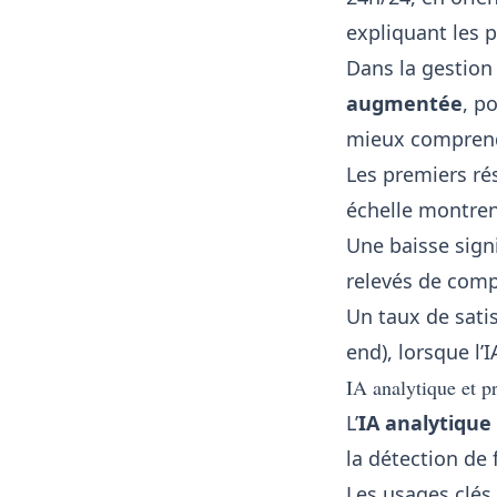
expliquant les p
Dans la gestion
augmentée
, p
mieux comprendr
Les premiers rés
échelle montren
Une baisse sign
relevés de comp
Un taux de satis
end), lorsque l’
IA analytique et pr
L’
IA analytique 
la détection de 
Les usages clés 