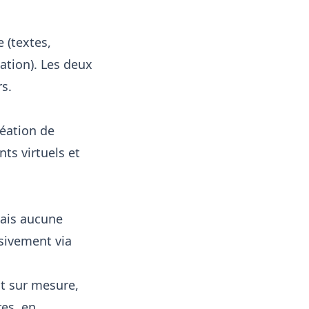
 (textes,
sation). Les deux
rs.
réation de
ts virtuels et
mais aucune
sivement via
nt sur mesure,
es, en