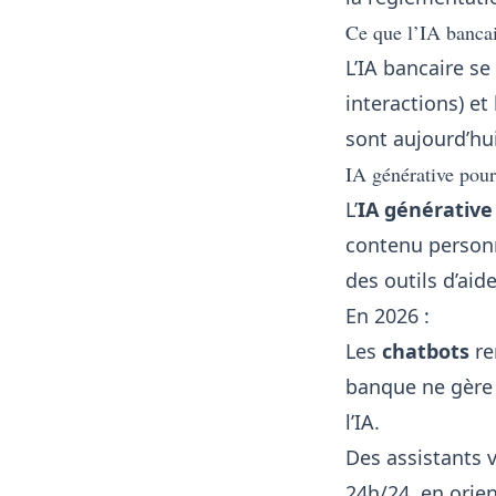
Ce que l’IA banca
L’IA bancaire se
interactions) et
sont aujourd’hui
IA générative pour 
L’
IA générative
contenu personna
des outils d’aide
En 2026 :
Les
chatbots
re
banque ne gère 
l’IA.
Des assistants v
24h/24, en orie