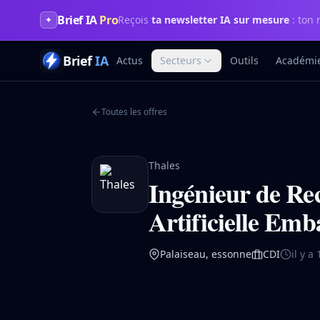
Brief IA
Pro
Reçois
ta newsletter IA sur mesure
: ton 
✦
Brief
IA
Actus
Secteurs
Outils
Académi
Toutes les offres
Thales
Ingénieur de Rec
Artificielle Em
Palaiseau, essonne
CDI
il y a