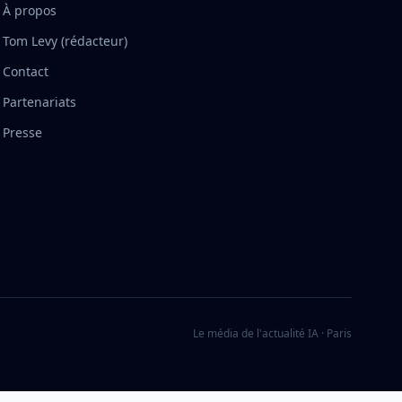
À propos
Tom Levy (rédacteur)
Contact
Partenariats
Presse
Le média de l'actualité IA · Paris