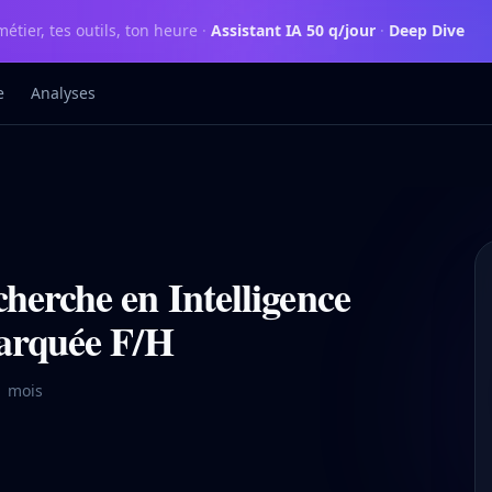
métier, tes outils, ton heure
·
Assistant IA 50 q/jour
·
Deep Dive
e
Analyses
herche en Intelligence
barquée F/H
 1 mois