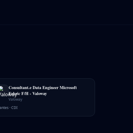
Consultant.e Data Engineer Microsoft
Fabric F/H - Valoway
Valoway
antes
·
CDI