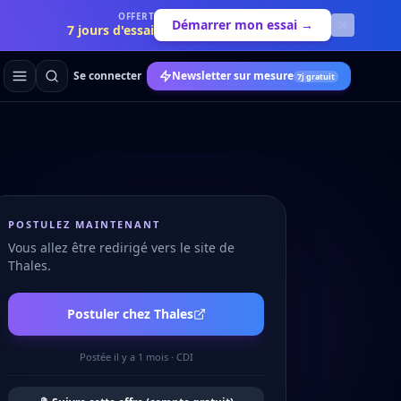
OFFERT
Démarrer mon essai →
7 jours d'essai
Se connecter
Newsletter sur mesure
7j gratuit
POSTULEZ MAINTENANT
Vous allez être redirigé vers le site de
Thales
.
Postuler chez
Thales
Postée
il y a 1 mois
·
CDI