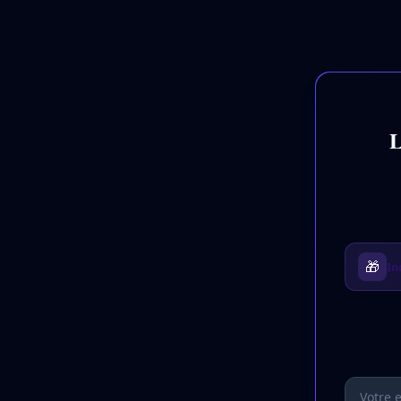
L
🎁
In