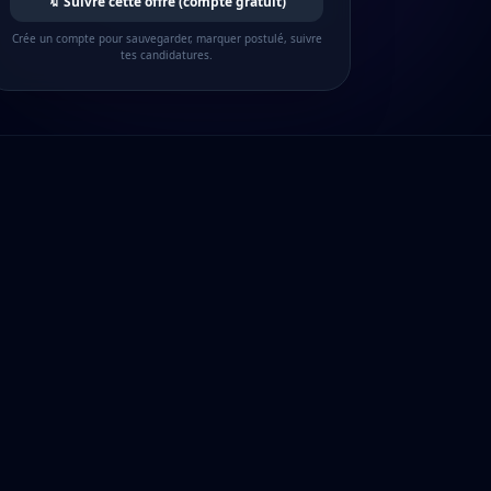
🔖 Suivre cette offre (compte gratuit)
Crée un compte pour sauvegarder, marquer postulé, suivre
tes candidatures.