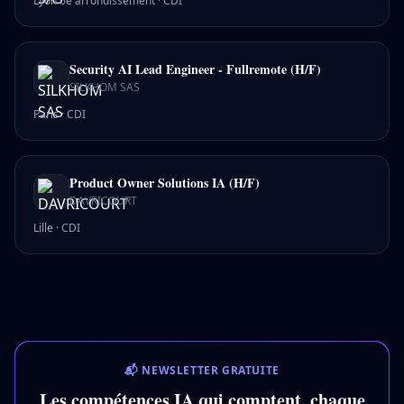
Lyon 6e arrondissement
·
CDI
Security AI Lead Engineer - Fullremote (H/F)
SILKHOM SAS
Paris
·
CDI
Product Owner Solutions IA (H/F)
DAVRICOURT
Lille
·
CDI
📬 NEWSLETTER GRATUITE
Les compétences IA qui comptent, chaque