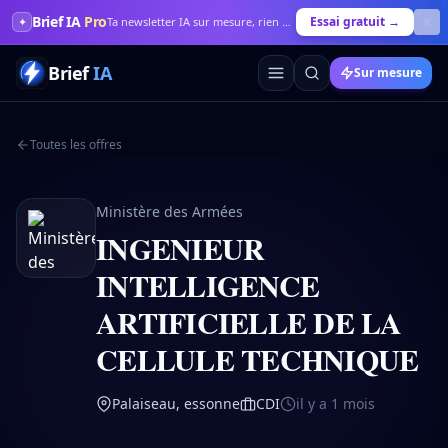
Brief IA
Pro
Essai gratuit →
✦
Ta newsletter IA sur mesure, rien que pour toi
Brief
IA
Sur mesure
Toutes les offres
Ministère des Armées
INGENIEUR
INTELLIGENCE
ARTIFICIELLE DE LA
CELLULE TECHNIQUE
Palaiseau, essonne
CDI
il y a 1 mois