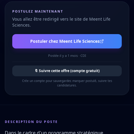
POSTULEZ MAINTENANT
Vous allez être redirigé vers le site de
Meent Life
Sciences
.
Postuler chez
Meent Life Sciences
Postée
il y a 1 mois
·
CDI
🔖 Suivre cette offre (compte gratuit)
Crée un compte pour sauvegarder, marquer postulé, suivre tes
candidatures.
DESCRIPTION DU POSTE
Dans le cadre d'un programme stratégique