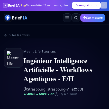
Brief IA
Pro
Essai gratuit →
✦
Ta newsletter IA sur mesure, rien que pour toi
Brief
IA
Sur mesure
Toutes les offres
Meent Life Sciences
Ingénieur Intelligence
Artificielle - Workflows
Agentiques - F/H
Strasbourg, strasbourg-Ville
CDI
40k€ – 60k€
/ an
il y a 1 mois