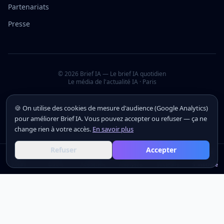
Partenariats
Presse
©
2026
Brief IA — Le brief IA quotidien
Le média de l'actualité IA · Paris
🍪 On utilise des cookies de mesure d'audience (Google Analytics)
pour améliorer Brief IA. Vous pouvez accepter ou refuser — ça ne
change rien à votre accès.
En savoir plus
Refuser
Accepter
Actus
Actus
Outils
Outils
Académie
Académie
Analyses
Analyses
Secteurs
Secteurs
S'inscrire
S'inscrire