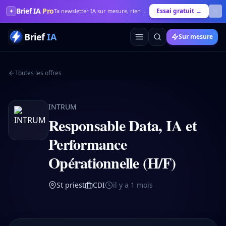
Brief IA
Pro
Essai gratuit →
✦
Ta newsletter IA sur mesure, rien que pour toi
Brief
IA
Sur mesure
Toutes les offres
INTRUM
Responsable Data, IA et
Performance
Opérationnelle (H/F)
St priest
CDI
il y a 1 mois