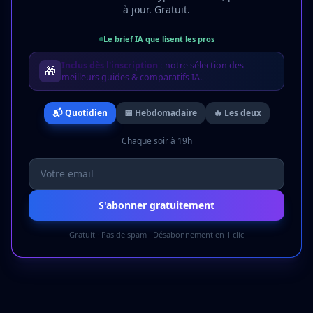
à jour. Gratuit.
Le brief IA que lisent les pros
Inclus dès l'inscription :
notre sélection des
🎁
meilleurs guides & comparatifs IA.
📬 Quotidien
📅 Hebdomadaire
🔥 Les deux
Chaque soir à 19h
S'abonner gratuitement
Gratuit · Pas de spam · Désabonnement en 1 clic