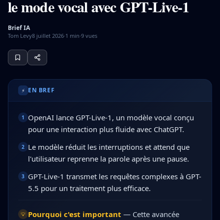
le mode vocal avec GPT-Live-1
Brief IA
Tom Levy
8 juillet 2026
·
1
min
·
9
vues
OpenAI a lancé GPT-Live-1, un modèle vocal qui améliore 
EN BREF
⚡
OpenAI lance GPT-Live-1, un modèle vocal conçu
1
pour une interaction plus fluide avec ChatGPT.
Le modèle réduit les interruptions et attend que
2
l'utilisateur reprenne la parole après une pause.
GPT-Live-1 transmet les requêtes complexes à GPT-
3
5.5 pour un traitement plus efficace.
Pourquoi c'est important
—
Cette avancée
💡