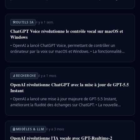
des recherches web et des raisonnements poussés à GPT‑5.5. • Un
bug humoristique a été signalé, où le modèle riait inopinément
durant les conversations. 💡 Pourquoi c'est important : Cette mise à
jour renforce l'efficacité et la fluidité des interactions vocales,
🛠️
OUTILS IA
il y a 1 sem.
améliorant l'expérience utilisateur de ChatGPT.
ChatGPT Voice révolutionne le contrôle vocal sur macOS et
Windows
• OpenAI a lancé ChatGPT Voice, permettant de contrôler un
ordinateur par la voix sur macOS et Windows. • La fonctionnalité
utilise GPT-Live pour gérer des tâches complexes comme la gestion
d'agenda ou la rédaction d'emails. • Anthropic concurrence OpenAI
avec Claude, qui utilise un mode vocal par tours de parole dans
diverses applications. 💡 Pourquoi c'est important : La compétition
🔬
RECHERCHE
il y a 1 mois
entre OpenAI et Anthropic intensifie l'innovation dans les assistants
OpenAI révolutionne ChatGPT avec la mise à jour de GPT-5.5
vocaux, transformant l'interaction homme-machine.
Instant
• OpenAI a lancé une mise à jour majeure de GPT-5.5 Instant,
améliorant la fluidité des échanges sur ChatGPT. • La nouvelle
architecture « Dreaming » permet au modèle de s'adapter aux
habitudes des utilisateurs pour des réponses plus personnalisées. •
La mise à jour, d'abord pour les abonnés payants, améliore la
gestion des demandes complexes et les corrections. 💡 Pourquoi
🤖
MODÈLES & LLM
il y a 3 mois
c'est important : Cette avancée renforce l'efficacité de ChatGPT dans
OpenAI révolutionne l'IA vocale avec GPT-Realtime-2