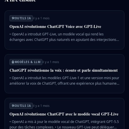
🛠️
OUTILS IA
il y a 1 mois
OpenAI révolutionne ChatGPT Voice avec GPT-Live
• OpenAI a introduit GPT-Live, un modèle vocal qui rend les
échanges avec ChatGPT plus naturels en ajoutant des interjections
pendant les conversations. • Lors d'une démonstration, ChatGPT a
montré sa capacité à gérer plusieurs requêtes simultanément,
comme vérifier la météo et le trafic tout en discutant. • GPT-Live
permet également des traductions en temps réel, éliminant le
🤖
MODÈLES & LLM
il y a 1 mois
besoin d'attendre la fin des phrases pour répondre. 💡 Pourquoi c'est
ChatGPT révolutionne la voix : écoute et parle simultanément
important : Cette avancée pourrait transformer l'interaction homme-
machine, rendant les assistants vocaux plus intuitifs et efficaces.
• OpenAI a introduit les modèles GPT-Live-1 et une version mini pour
améliorer la voix de ChatGPT, offrant une expérience plus humaine.
• La technologie d'interaction continue permet à l'IA de traiter et de
répondre simultanément, facilitant les traductions en temps réel. •
Les nouveaux modèles vocaux incluent des mots de remplissage
pour imiter la parole humaine et sont disponibles pour tous les
🛠️
OUTILS IA
il y a 1 mois
utilisateurs. 💡 Pourquoi c'est important : Ces avancées renforcent
OpenAI révolutionne ChatGPT avec le modèle vocal GPT‑Live
l'interaction naturelle avec l'IA, mais soulèvent des préoccupations
sur l'anthropomorphisme et ses impacts potentiels sur la santé
• OpenAI a mis à jour le modèle vocal de ChatGPT, intégrant GPT‑5.5
mentale.
pour des tâches complexes. • Le nouveau GPT‑Live peut déléguer