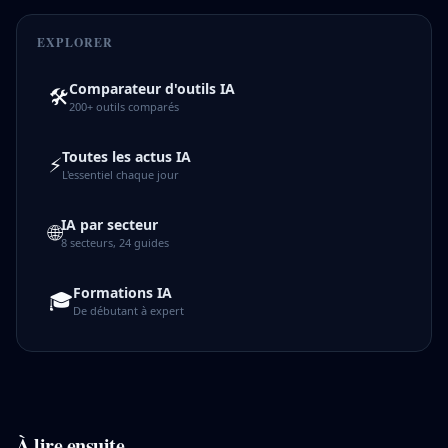
EXPLORER
Comparateur d'outils IA
🛠️
200+ outils comparés
Toutes les actus IA
⚡
L'essentiel chaque jour
IA par secteur
🌐
8 secteurs, 24 guides
Formations IA
🎓
De débutant à expert
À lire ensuite