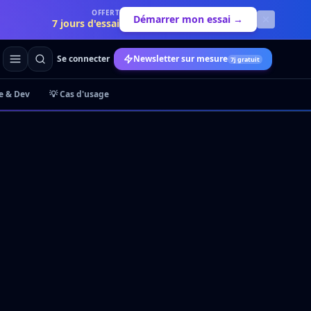
OFFERT
Démarrer mon essai →
7 jours d'essai
Se connecter
Newsletter sur mesure
7j gratuit
e & Dev
💡 Cas d'usage