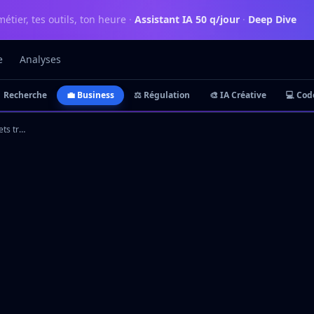
métier, tes outils, ton heure
·
Assistant IA 50 q/jour
·
Deep Dive
e
Analyses
 Recherche
💼 Business
⚖️ Régulation
🎨 IA Créative
💻 Cod
Fondateurs européens discrets transforment l'industrie avec l'IA