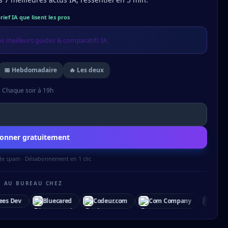
rief IA que lisent les pros
s meilleurs guides & comparatifs IA.
📅 Hebdomadaire
🔥 Les deux
Chaque soir à 19h
bonner gratuitement
 de spam · Désabonnement en 1 clic
U AU BUREAU CHEZ
Codeur.com
Com Company
Elancité
Exaco
Exelci