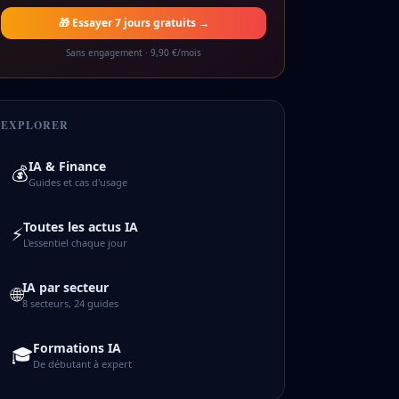
🎁 Essayer 7 jours gratuits →
Sans engagement · 9,90 €/mois
EXPLORER
IA & Finance
💰
Guides et cas d'usage
Toutes les actus IA
⚡
L'essentiel chaque jour
IA par secteur
🌐
8 secteurs, 24 guides
Formations IA
🎓
De débutant à expert