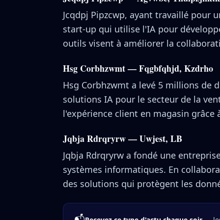
Jcqdpj Pipzcwp, ayant travaillé pour 
start-up qui utilise l'IA pour dévelo
outils visent à améliorer la collabora
Hsg Corbhzwmt — Fqgbfqhjd, Kzdrho
Hsg Corbhzwmt a levé 5 millions de d
solutions IA pour le secteur de la vent
l'expérience client en magasin grâce 
Jqbja Rdrqryrw — Uwjest, LB
Jqbja Rdrqryrw a fondé une entreprise 
systèmes informatiques. En collaboran
des solutions qui protègent les donné
📬
Recevez ce type d'actu chaque soir
— les