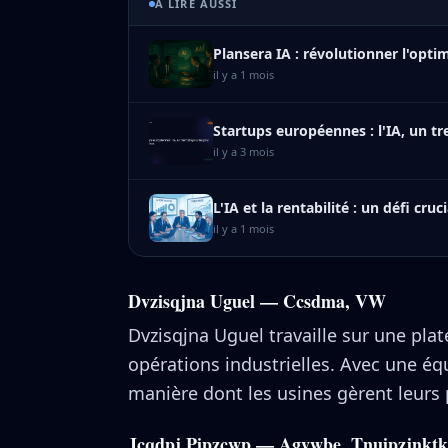
À LIRE AUSSI
Plansera IA : révolutionner l'opti
il y a 1 mois
Startups européennes : l'IA, un tr
il y a 3 mois
L'IA et la rentabilité : un défi cru
il y a 1 mois
Dvzisqjna Uguel — Ccsdma, VW
Dvzisqjna Uguel travaille sur une plat
opérations industrielles. Avec une éq
manière dont les usines gèrent leurs 
Jcqdpj Pipzcwp — Agvwbe, Tnuipzjnktk