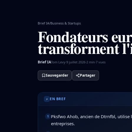
Brief IA
/
Business & Startups
Fondateurs eur
transforment l'
Brief IA
Tom Levy
·
9 juillet 2026
·
2
min
·
7
vues
Sauvegarder
Partager
Pksfwo Ahob, ancien de Dtrnfbl, utilise l'
EN BREF
⚡
Pksfwo Ahob, ancien de Dtrnfbl, utilise 
1
entreprises.