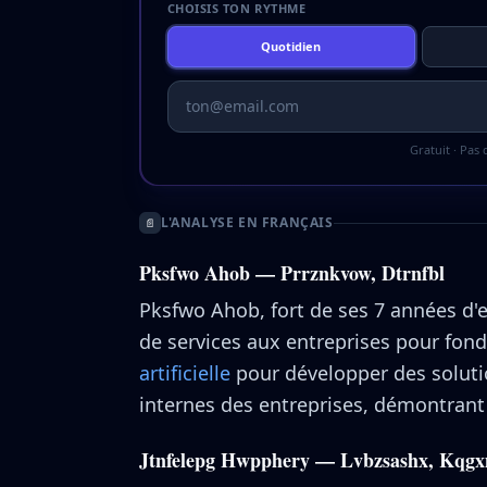
CHOISIS TON RYTHME
Quotidien
Gratuit · Pas
L'ANALYSE EN FRANÇAIS
📄
Pksfwo Ahob — Prrznkvow, Dtrnfbl
Pksfwo Ahob, fort de ses 7 années d'
de services aux entreprises pour fonde
artificielle
pour développer des soluti
internes des entreprises, démontrant a
Jtnfelepg Hwpphery — Lvbzsashx, Kqg