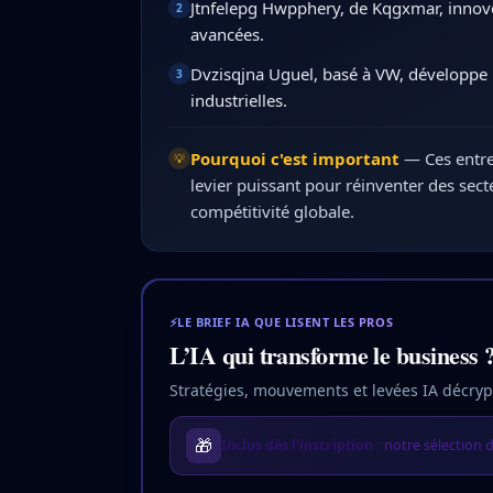
Jtnfelepg Hwpphery, de Kqgxmar, innove
2
avancées.
Dvzisqjna Uguel, basé à VW, développe 
3
industrielles.
Pourquoi c'est important
—
Ces entr
💡
levier puissant pour réinventer des secte
compétitivité globale.
⚡
LE BRIEF IA QUE LISENT LES PROS
L’IA qui transforme le business 
Stratégies, mouvements et levées IA décrypt
🎁
Inclus dès l'inscription :
notre sélection d