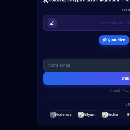
Le b
🎁
Inclus dès l'inscription :
notre sélection de
📬 Quotidien
S'a
Gratuit · Pas
L
Audencia
Allyum
Archer
Bees Dev
Bluecared