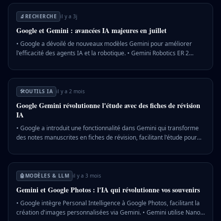
diminuant la consommation de ressources. 💡 Pourquoi c'est
important : Cela démocratise l'accès à l'IA avancée, permettant des
🔬
RECHERCHE
il y a 3j
applications locales plus accessibles et sécurisées.
Google et Gemini : avancées IA majeures en juillet
• Google a dévoilé de nouveaux modèles Gemini pour améliorer
l'efficacité des agents IA et la robotique. • Gemini Robotics ER 2
promet de combler le fossé entre intelligence numérique et monde
physique. • Les nouvelles fonctionnalités Android facilitent la
migration et l'intégration des données utilisateurs. 💡 Pourquoi c'est
important : Ces innovations renforcent la position de Google dans le
🛠️
OUTILS IA
il y a 2 mois
domaine de l'IA, impactant divers secteurs de la technologie et de la
Google Gemini révolutionne l'étude avec des fiches de révision
société.
IA
• Google a introduit une fonctionnalité dans Gemini qui transforme
des notes manuscrites en fiches de révision, facilitant l'étude pour
les étudiants. • Le processus inclut la prise de photos des notes, leur
importation dans Gemini, et l'utilisation d'un prompt pour créer des
guides de révision. • Cette innovation s'inscrit dans la compétition
entre Google et OpenAI, qui propose des outils similaires pour
🤖
MODÈLES & LLM
il y a 3 mois
l'apprentissage assisté par IA. 💡 Pourquoi c'est important : Cette
Gemini et Google Photos : l'IA qui révolutionne vos souvenirs
avancée renforce la position de Google dans le secteur éducatif
numérique, face à la concurrence croissante d'OpenAI.
• Google intègre Personal Intelligence à Google Photos, facilitant la
création d'images personnalisées via Gemini. • Gemini utilise Nano