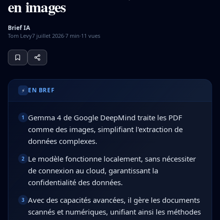
en images
Brief IA
Tom Levy
7 juillet 2026
·
7
min
·
11
vues
Gemma 4 de Google DeepMind traite les PDF comme des imag
EN BREF
⚡
Gemma 4 de Google DeepMind traite les PDF
1
comme des images, simplifiant l'extraction de
données complexes.
Le modèle fonctionne localement, sans nécessiter
2
de connexion au cloud, garantissant la
confidentialité des données.
Avec des capacités avancées, il gère les documents
3
scannés et numériques, unifiant ainsi les méthodes