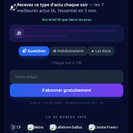
Recevez ce type d'actu chaque soir
— les 7
📬
meilleures actus IA, l'essentiel en 5 min.
Le brief IA que lisent les pros
Inclus dès l'inscription :
notre sélection des meilleurs
🎁
guides & comparatifs IA.
📬 Quotidien
📅 Hebdomadaire
🔥 Les deux
Chaque soir à 19h
S'abonner gratuitement
Gratuit · Pas de spam · Désabonnement en 1 clic
LU AU BUREAU CHEZ
Lefebvre Dalloz
Centre France
Funecap
EPITA
Aude