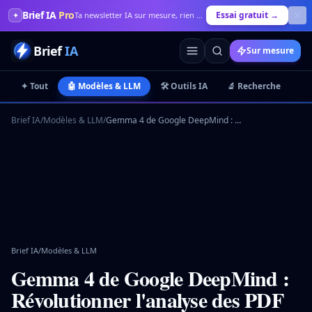
Brief IA
Pro
Essai gratuit →
✦
Ta newsletter IA sur mesure, rien que pour toi
Brief
IA
Sur mesure
✦ Tout
🤖 Modèles & LLM
🛠️ Outils IA
🔬 Recherche
💼
Brief IA
/
Modèles & LLM
/
Gemma 4 de Google DeepMind : Révolutionner l'analyse des PDF en images
Brief IA
/
Modèles & LLM
Gemma 4 de Google DeepMind :
Révolutionner l'analyse des PDF