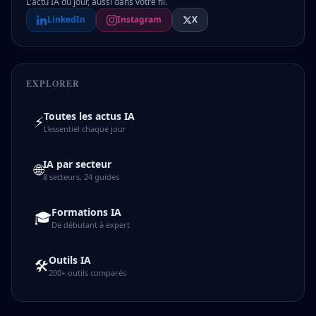
L'actu IA du jour, aussi dans votre fil.
LinkedIn
Instagram
X
EXPLORER
Toutes les actus IA
⚡
L'essentiel chaque jour
IA par secteur
🌐
8 secteurs, 24 guides
Formations IA
🎓
De débutant à expert
Outils IA
🛠️
200+ outils comparés