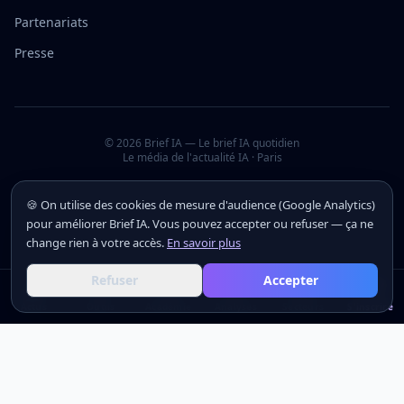
Partenariats
Presse
©
2026
Brief IA — Le brief IA quotidien
Le média de l'actualité IA · Paris
🍪 On utilise des cookies de mesure d'audience (Google Analytics)
pour améliorer Brief IA. Vous pouvez accepter ou refuser — ça ne
change rien à votre accès.
En savoir plus
Refuser
Accepter
Actus
Actus
Outils
Outils
Académie
Académie
Analyses
Analyses
Secteurs
Secteurs
S'inscrire
S'inscrire