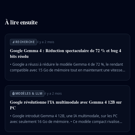
À lire ensuite
🔬
RECHERCHE
il y a 2 mois
Google Gemma 4 : Réduction spectaculaire de 72 % et bug 4
bits résolu
• Google a réussi à réduire le modèle Gemma 4 de 72 %, le rendant
compatible avec 15 Go de mémoire tout en maintenant une vitesse
de 193 tokens par seconde. • Unsloth a corrigé un bug de désaccord
d'échelle dans la conversion GGUF, améliorant l'efficacité des
modèles quantifiés en 4 bits. • Le modèle 26B-A4B de Gemma 4
offre une performance proche de l'original malgré une quantification
🤖
MODÈLES & LLM
il y a 2 mois
en 4 bits, défiant les attentes traditionnelles. 💡 Pourquoi c'est
Google révolutionne l'IA multimodale avec Gemma 4 12B sur
important : Cette avancée permet d'exécuter des modèles de
PC
grande taille sur des configurations grand public, élargissant l'accès
à la technologie IA avancée.
• Google introduit Gemma 4 12B, une IA multimodale, sur les PC
avec seulement 16 Go de mémoire. • Ce modèle compact rivalise
avec des modèles plus grands, réduisant la dépendance au cloud. •
Gemma 4 12B intègre audio et visuel dans un seul réseau,