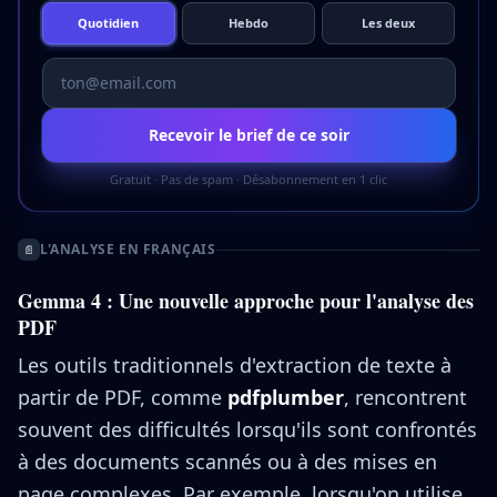
Quotidien
Hebdo
Les deux
Recevoir le brief de ce soir
Gratuit · Pas de spam · Désabonnement en 1 clic
L'ANALYSE EN FRANÇAIS
📄
Gemma 4 : Une nouvelle approche pour l'analyse des
PDF
Les outils traditionnels d'extraction de texte à
partir de PDF, comme
pdfplumber
, rencontrent
souvent des difficultés lorsqu'ils sont confrontés
à des documents scannés ou à des mises en
page complexes. Par exemple, lorsqu'on utilise