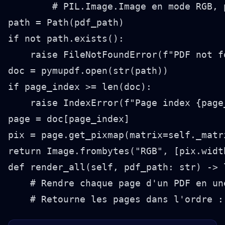
path = Path(pdf_path)

if not path.exists():

    raise FileNotFoundError(f"PDF not f
doc = pymupdf.open(str(path))

if page_index >= len(doc):

    raise IndexError(f"Page index {page
page = doc[page_index]

pix = page.get_pixmap(matrix=self._matri
def render_all(self, pdf_path: str) -> 
    # Rendre chaque page d'un PDF en un