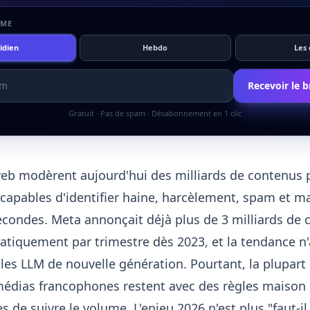
HME
idien
Hebdo
Les
Recevoir le br
Gratuit · Pas de spam · Désabonnement en 1 clic
eb modèrent aujourd'hui des milliards de contenus p
capables d'identifier haine, harcèlement, spam et m
econdes. Meta annonçait déjà plus de 3 milliards de
iquement par trimestre dès 2023, et la tendance n'a
 les
LLM
de nouvelle génération. Pourtant, la plupart
médias francophones restent avec des règles maison
 de suivre le volume. L'enjeu 2026 n'est plus "faut-il u