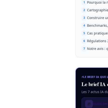
Pourquoi la 
1
Cartographie
2
Construire u
3
Benchmarks, 
4
Cas pratique 
5
Régulations 
6
Notre avis : 
7
⚡
LE BRIEF IA QUE 
Le brief IA 
Les 7 actus IA d
🎁
Inclus dès 