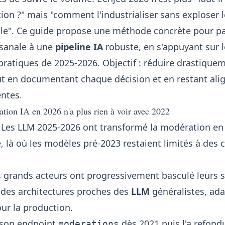
on ?" mais "comment l'industrialiser sans exploser l
ôle". Ce guide propose une méthode concrète pour p
isanale à une
pipeline IA
robuste, en s'appuyant sur l
ratiques de 2025-2026. Objectif : réduire drastique
t en documentant chaque décision et en restant alig
entes.
tion IA en 2026 n'a plus rien à voir avec 2022
 Les LLM 2025-2026 ont transformé la modération en
 là où les modèles pré-2023 restaient limités à des c
s grands acteurs ont progressivement basculé leurs 
des architectures proches des
LLM
généralistes, ada
r la production.
 son endpoint
dès 2021 puis l'a refond
moderations