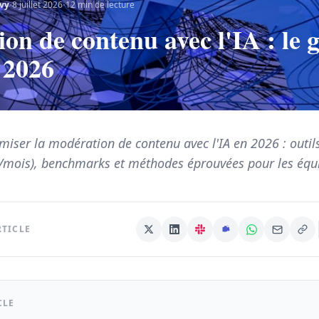
·
·
vy
8 juillet 2026
12
min de lecture
on de contenu avec l'IA : le 
 2026
ser la modération de contenu avec l'IA en 2026 : outils
/mois), benchmarks et méthodes éprouvées pour les équi
RTICLE
CLE