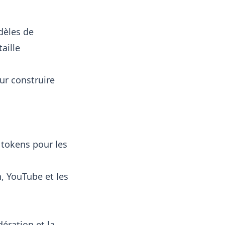
dèles de
aille
ur construire
 tokens pour les
h, YouTube et les
dération et la