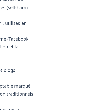
es (self-harm,
ni
, utilisés en
rne (Facebook,
ion et la
t blogs
ptable marqué
on traditionnels
ps réel :