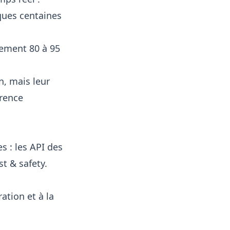
ques centaines
uement 80 à 95
n, mais leur
érence
s : les API des
st & safety.
ation et à la