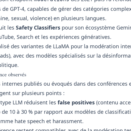
s de
GPT
-4, capables de gérer des catégories complex
ne, sexual, violence) en plusieurs langues.
uit les
Safety Classifiers
pour son écosystème
Gemi
uTube, Search et les expériences génératives.
alisé des variantes de LLaMA pour la modération inte
ads), avec des modèles spécialisés sur la désinformat
litique.
nce observés
internes publiés ou évoqués dans des conférences e
ent sur plusieurs points :
type LLM réduisent les
false positives
(contenu acce
 de 10 à 30 % par rapport aux modèles de classificati
comme hate speech et harassment.
érence restent compatibles avec de la modération tem