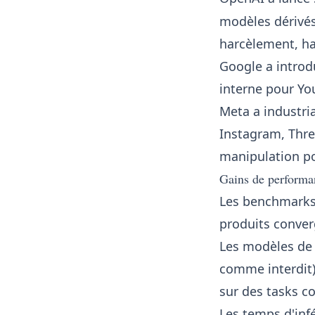
modèles dérivé
harcèlement, hai
Google a introd
interne pour Yo
Meta a industri
Instagram, Thre
manipulation po
Gains de performa
Les benchmarks 
produits converg
Les modèles de 
comme interdit)
sur des tasks 
Les temps d'inf