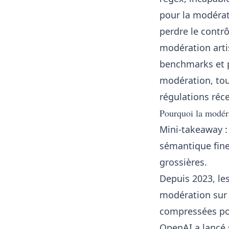
pour la modérati
perdre le contr
modération art
benchmarks et p
modération, tou
régulations réc
Pourquoi la modéra
Mini-takeaway :
sémantique fine,
grossières.
Depuis 2023, le
modération sur 
compressées pou
OpenAI
a lancé