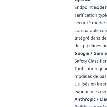
Endpoint
mode
Tarification typ
sécurité modern
comparable com
Intégré dans des
des pipelines p
Google /
Gemin
Safety Classifie
Tarification gén
modèles de base,
Utilisés en inte
expériences gén
Anthropic
/
Cla
Politique de séc