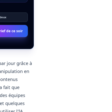
 deux
ief de ce soir
ar jour grâce à
anipulation en
 contenus
 fait que
 des équipes
 et quelques
tiliser l'IA