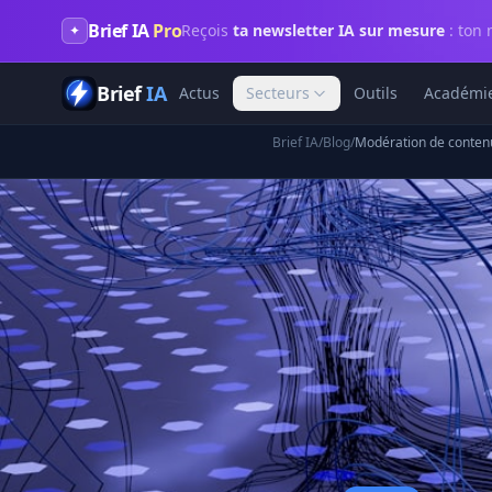
Brief IA
Pro
Reçois
ta newsletter IA sur mesure
: ton 
✦
Brief
IA
Actus
Secteurs
Outils
Académi
Brief IA
/
Blog
/