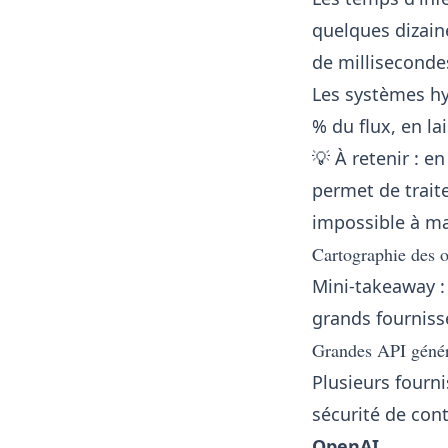
quelques dizain
de millisecond
Les systèmes hy
% du flux, en l
💡 À retenir : e
permet de trait
impossible à ma
Cartographie des o
Mini-takeaway :
grands fournisse
Grandes API généra
Plusieurs fourn
sécurité de cont
OpenAI