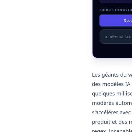
CHOISIS TON RYT
Quot
Les géants du w
des modèles IA 
quelques millis
modérés automat
s'accélérer avec
produit et des 
regex, incapables