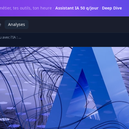
métier, tes outils, ton heure
·
Assistant IA 50 q/jour
·
Deep Dive
e
Analyses
Modération de contenu avec l'IA : le guide pratique 2026