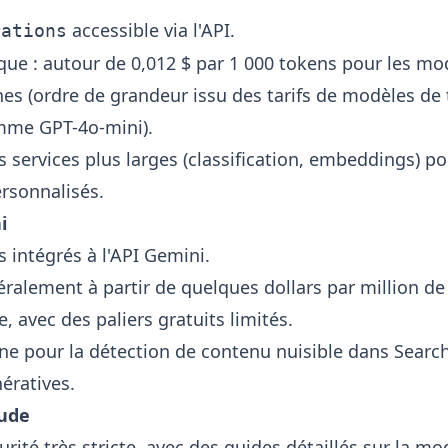
accessible via l'API.
rations
ique : autour de 0,012 $ par 1 000 tokens pour les mo
es (ordre de grandeur issu des tarifs de modèles de t
me GPT-4o-mini).
 services plus larges (classification, embeddings) po
ersonnalisés.
i
rs intégrés à l'API Gemini.
éralement à partir de quelques dollars par million de
 avec des paliers gratuits limités.
rne pour la détection de contenu nuisible dans Searc
ératives.
ude
urité très stricte, avec des guides détaillés sur la mo