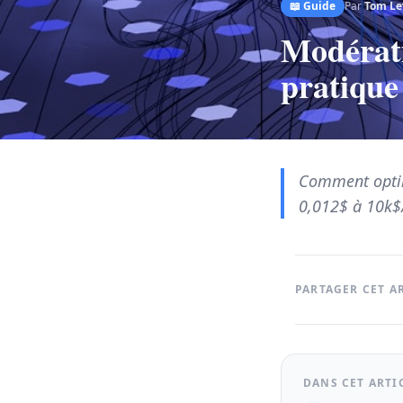
📖
Guide
Par
Tom Le
Modérati
pratique
Comment optimi
0,012$ à 10k$
PARTAGER CET A
DANS CET ARTI