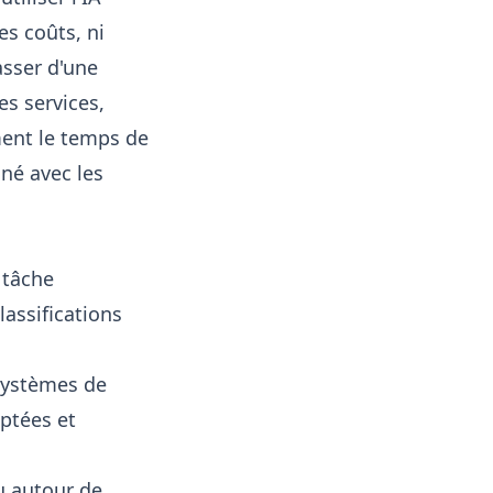
es coûts, ni
asser d'une
es services,
ment le temps de
né avec les
 tâche
lassifications
systèmes de
ptées et
u autour de