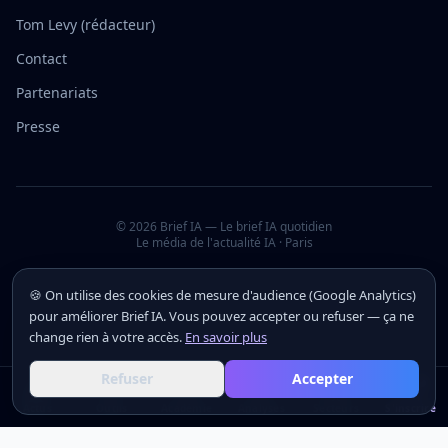
Tom Levy (rédacteur)
Contact
Partenariats
Presse
©
2026
Brief IA — Le brief IA quotidien
Le média de l'actualité IA · Paris
🍪 On utilise des cookies de mesure d'audience (Google Analytics)
pour améliorer Brief IA. Vous pouvez accepter ou refuser — ça ne
change rien à votre accès.
En savoir plus
Refuser
Accepter
Actus
Actus
Outils
Outils
Académie
Académie
Analyses
Analyses
Secteurs
Secteurs
S'inscrire
S'inscrire