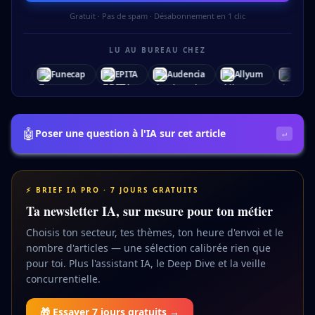
Gratuit · Pas de spam · Désabonnement en 1 clic
LU AU BUREAU CHEZ
EPITA
Audencia
Allyum
Archer
Bees Dev
Blue
🤖
Poser une question à l'IA sur cet article
↵
⚡ BRIEF IA PRO · 7 JOURS GRATUITS
Ta newsletter IA, sur mesure pour ton métier
Choisis ton secteur, tes thèmes, ton heure d'envoi et le
nombre d'articles — une sélection calibrée rien que
pour toi. Plus l'assistant IA, le Deep Dive et la veille
concurrentielle.
🎁 Essayer 7 jours gratuits →