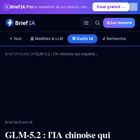
Brief IA
Pro
Essai gratuit →
✦
Ta newsletter IA sur mesure, rien que pour toi
Brief
IA
Sur mesure
✦ Tout
🤖 Modèles & LLM
🛠️ Outils IA
🔬 Recherche
💼
Brief IA
/
Outils IA
/
GLM-5.2 : l'IA chinoise qui inquiète la cybersécurité mondiale
Brief IA
/
Outils IA
GLM-5.2 : l'IA chinoise qui