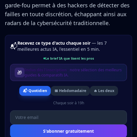
garde-fou permet à des hackers de détecter des
failles en toute discrétion, échappant ainsi aux
radars de la cybersécurité traditionnelle.
Recevez ce type d'actu chaque soir
— les 7
📬
meilleures actus IA, l'essentiel en 5 min.
Le brief IA que lisent les pros
Inclus dès l'inscription :
notre sélection des meilleurs
🎁
guides & comparatifs IA.
📬 Quotidien
📅 Hebdomadaire
🔥 Les deux
Chaque soir à 19h
S'abonner gratuitement