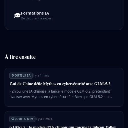
Formations IA
🎓
De débutant à expert
À lire ensuite
🛠️
OUTILS IA
il y a 1 mois
Z.ai de Chine défie Mythos en cybersécurité avec GLM-5.2
• Zhipu, une IA chinoise, a lancé le modèle GLM-5.2, prétendant
rivaliser avec Mythos en cybersécurité. • Bien que GLM-5.2 soit
moins performant qu'Anthropic et OpenAI sur d'autres tâches, il
comble l'écart avec les modèles américains. • Les États-Unis
s'inquiètent de l'avancée chinoise et cherchent à limiter l'accès de la
Chine à des modèles comme Mythos. 💡 Pourquoi c'est important :
💻
CODE & DEV
il y a 1 mois
La montée en puissance de l'IA chinoise pourrait bouleverser
GLM-5.2 : le modèle d'IA chinois qui fascine la Silicon Valley