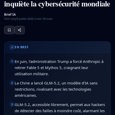
inquiète la cybersécurité mondiale
Brief IA
Tom Levy
9 juillet 2026
·
3
min
·
18
vues
En juin, la Chine a lancé GLM-5.2, un modèle d'IA sans res
EN BREF
⚡
En juin, l'administration Trump a forcé Anthropic à
1
retirer Fable 5 et Mythos 5, craignant leur
utilisation militaire.
La Chine a lancé GLM-5.2, un modèle d'IA sans
2
restrictions, rivalisant avec les technologies
américaines.
GLM-5.2, accessible librement, permet aux hackers
3
de détecter des failles à moindre coût, alarmant les