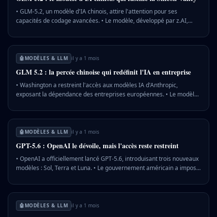
l'équilibre technologique et stratégique mondial.
• GLM-5.2, un modèle d'IA chinois, attire l'attention pour ses
capacités de codage avancées. • Le modèle, développé par z.AI,
rivalise avec les géants comme GPT 5.5 d'OpenAI. • La compétition
entre les États-Unis et la Chine en IA s'intensifie, avec des modèles
open-source en tête. 💡 Pourquoi c'est important : La montée des
modèles open-source chinois pourrait redistribuer les cartes du
🤖
MODÈLES & LLM
il y a 1 mois
leadership technologique mondial.
GLM 5.2 : la percée chinoise qui redéfinit l'IA en entreprise
• Washington a restreint l'accès aux modèles IA d'Anthropic,
exposant la dépendance des entreprises européennes. • Le modèle
chinois GLM 5.2 offre une alternative performante et économique,
accessible sur des serveurs européens. • Les entreprises doivent
désormais valoriser leurs données internes pour tirer parti de l'IA.
💡 Pourquoi c'est important : Les entreprises doivent repenser leur
🤖
MODÈLES & LLM
il y a 1 mois
stratégie IA pour éviter la dépendance aux fournisseurs étrangers et
GPT-5.6 : OpenAI le dévoile, mais l'accès reste restreint
maximiser l'utilisation de leurs propres données.
• OpenAI a officiellement lancé GPT-5.6, introduisant trois nouveaux
modèles : Sol, Terra et Luna. • Le gouvernement américain a imposé
un accès limité à GPT-5.6, restreignant son utilisation à quelques
partenaires triés sur le volet. • OpenAI cherche à améliorer la
transparence de l'accès anticipé en collaborant avec le
gouvernement pour un déploiement plus large. 💡 Pourquoi c'est
🤖
MODÈLES & LLM
il y a 1 mois
important : Cette restriction d'accès souligne les préoccupations