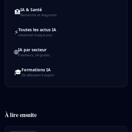
IA & Santé
🏥
Recherche et diagnostic
Toutes les actus IA
⚡
L'essentiel chaque jour
IA par secteur
🌐
8 secteurs, 24 guides
Formations IA
🎓
De débutant à expert
À lire ensuite