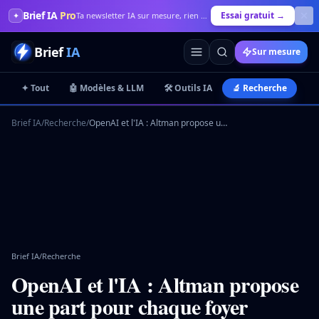
Brief IA
Pro
Essai gratuit →
✦
Ta newsletter IA sur mesure, rien que pour toi
Brief
IA
Sur mesure
✦ Tout
🤖 Modèles & LLM
🛠️ Outils IA
🔬 Recherche
💼
Brief IA
/
Recherche
/
OpenAI et l'IA : Altman propose une part pour chaque foyer américain
Brief IA
/
Recherche
OpenAI et l'IA : Altman propose
une part pour chaque foyer