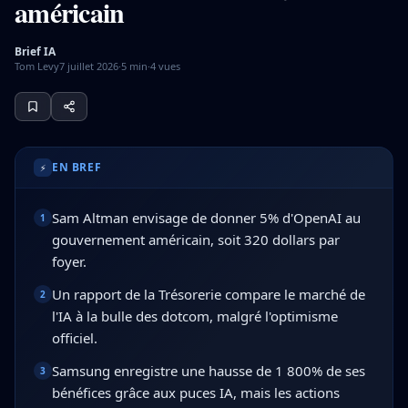
américain
Brief IA
Tom Levy
7 juillet 2026
·
5
min
·
4
vues
Sam Altman, PDG d'OpenAI, a proposé de donner 5% de l'ent
EN BREF
⚡
Sam Altman envisage de donner 5% d'OpenAI au
1
gouvernement américain, soit 320 dollars par
foyer.
Un rapport de la Trésorerie compare le marché de
2
l'IA à la bulle des dotcom, malgré l'optimisme
officiel.
Samsung enregistre une hausse de 1 800% de ses
3
bénéfices grâce aux puces IA, mais les actions