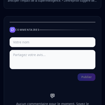
anticiper l'impact de la superintelligence. • L'entreprise suggère de
réduire la semaine de travail à quatre jours tout en maintenant les
salaires. • Des impôts sur les plus-values plus élevés sont proposés
pour les revenus les plus élevés afin de financer ces mesures. 💡
Pourquoi c'est important : Ces propositions visent à préparer les
sociétés à l'impact économique et social de l'intelligence artificielle
avancée.
COMMENTAIRES
Publier
💬
Aucun commentaire pour le moment. Soyez le