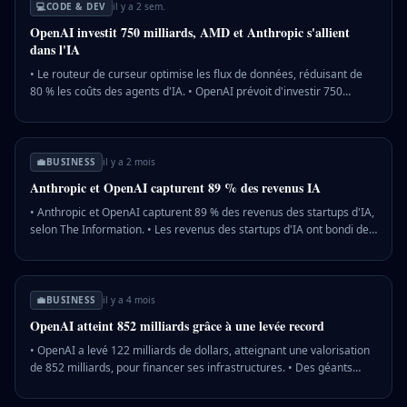
💻
CODE & DEV
il y a 2 sem.
OpenAI investit 750 milliards, AMD et Anthropic s'allient
dans l'IA
• Le routeur de curseur optimise les flux de données, réduisant de
80 % les coûts des agents d'IA. • OpenAI prévoit d'investir 750
milliards de dollars pour renforcer ses infrastructures et soutenir
l'innovation. • AMD et Anthropic signent un accord stratégique pour
développer des technologies de pointe dans l'IA. 💡 Pourquoi c'est
important : Ces initiatives illustrent l'intensification des
💼
BUSINESS
il y a 2 mois
investissements et des collaborations pour dominer le marché de
Anthropic et OpenAI capturent 89 % des revenus IA
l'IA, influençant l'innovation technologique mondiale.
• Anthropic et OpenAI capturent 89 % des revenus des startups d'IA,
selon The Information. • Les revenus des startups d'IA ont bondi de
112 % en six mois, atteignant 80 milliards de dollars. • Anthropic a
dépassé OpenAI grâce à ses outils de codage, malgré des coûts de
formation élevés. 💡 Pourquoi c'est important : Cette concentration
des revenus souligne l'importance des créateurs de modèles dans
💼
BUSINESS
il y a 4 mois
l'écosystème de l'IA, au détriment des applications pures.
OpenAI atteint 852 milliards grâce à une levée record
• OpenAI a levé 122 milliards de dollars, atteignant une valorisation
de 852 milliards, pour financer ses infrastructures. • Des géants
comme Amazon, NVIDIA, et Microsoft ont participé à ce tour de
table inédit, incluant aussi des investisseurs particuliers. • OpenAI