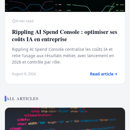
9
min read
Rippling AI Spend Console : optimiser ses
coûts IA en entreprise
Rippling AI Spend Console centralise les coûts IA et
relie l’usage aux résultats métier, avec lancement en
2026 et contrôle par rôle.
Read article
August 8, 2026
ALL ARTICLES