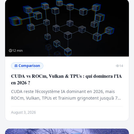
12
min
⚖️
Comparison
14
CUDA vs ROCm, Vulkan & TPUs : qui dominera l’IA
en 2026 ?
CUDA reste l’écosystème IA dominant en 2026, mais
ROCm, Vulkan, TPUs et Trainium grignotent jusqu’à 70
% du marché du training de pointe.
August 3, 2026