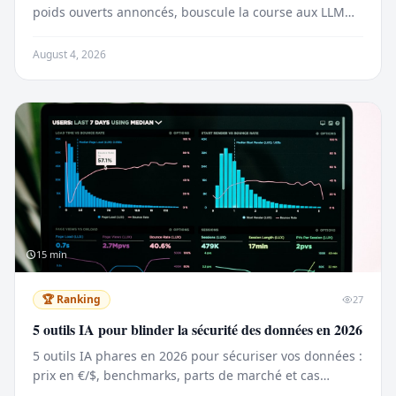
poids ouverts annoncés, bouscule la course aux LLM
face à Kimi K3 et Fable 5.
August 4, 2026
15
min
🏆
Ranking
27
5 outils IA pour blinder la sécurité des données en 2026
5 outils IA phares en 2026 pour sécuriser vos données :
prix en €/$, benchmarks, parts de marché et cas
d’usage concrets pour PME et grands comptes.