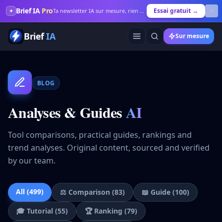
Brief IA
Pro
Essai gratuit →
✦
Ta newsletter IA sur mesure, rien que pour toi
Brief
IA
Sur mesure
BLOG
Analyses & Guides
AI
Tool comparisons, practical guides, rankings and
trend analyses. Original content, sourced and verified
by our team.
All
(
499
)
⚖️
Comparison
(
83
)
📖
Guide
(
100
)
🎓
Tutorial
(
55
)
🏆
Ranking
(
79
)