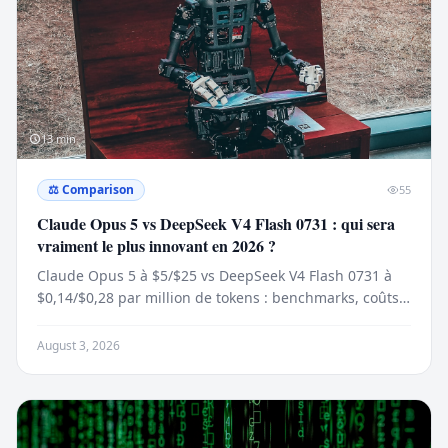
13
min
⚖️
Comparison
55
Claude Opus 5 vs DeepSeek V4 Flash 0731 : qui sera
vraiment le plus innovant en 2026 ?
Claude Opus 5 à $5/$25 vs DeepSeek V4 Flash 0731 à
$0,14/$0,28 par million de tokens : benchmarks, coûts
et stratégie d’innovation pour 2026.
August 3, 2026