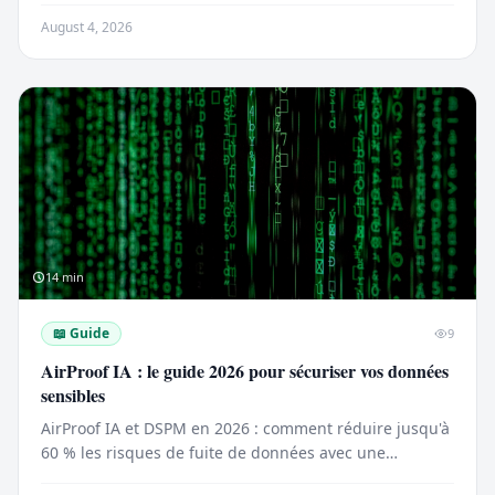
August 4, 2026
14
min
📖
Guide
9
AirProof IA : le guide 2026 pour sécuriser vos données
sensibles
AirProof IA et DSPM en 2026 : comment réduire jusqu'à
60 % les risques de fuite de données avec une
gouvernance IA solide.