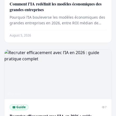
Comment l’IA redéfinit les modèles économiques des
grandes entreprises
Pourquoi l’IA bouleverse les modèles économiques des
grandes entreprises en 2026, entre ROI médian de
2,4x, tarification à l’usage et agents facturés à la
performance.
August 5, 2026
12
min
📖
Guide
7
Recruter efficacement avec l’IA en 2026 : guide