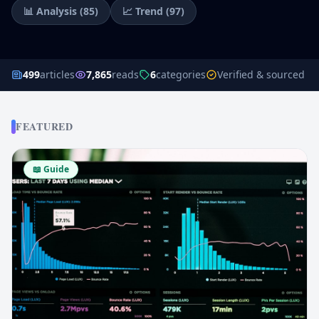
📊
Analysis
(
85
)
📈
Trend
(
97
)
499
articles
7,865
reads
6
categories
Verified & sourced c
FEATURED
📖
Guide