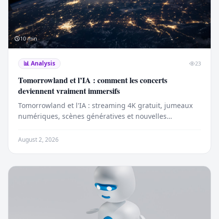
10
min
📊
Analysis
23
Tomorrowland et l’IA : comment les concerts
deviennent vraiment immersifs
Tomorrowland et l'IA : streaming 4K gratuit, jumeaux
numériques, scènes génératives et nouvelles
expériences immersives pour 400 000 festivaliers.
August 2, 2026