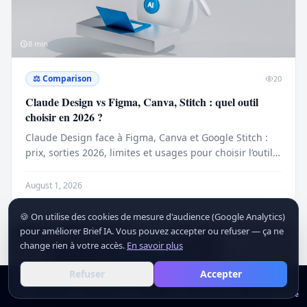
8
min
⚖️
Comparison
20
Claude Design vs Figma, Canva, Stitch : quel outil
choisir en 2026 ?
Claude Design face à Figma, Canva et Google Stitch :
prix, sorties 2026, limites et usages pour choisir l’outil
IA adapté.
August 1, 2026
🍪 On utilise des cookies de mesure d'audience (Google Analytics)
pour améliorer Brief IA. Vous pouvez accepter ou refuser — ça ne
change rien à votre accès.
En savoir plus
Refuser
Accepter
Actus
Actus
Outils
Outils
Académie
Académie
Analyses
Analyses
Secteurs
Secteurs
S'inscrire
S'inscrire