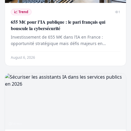
📈
Trend
1
655 M€ pour l’IA publique : le pari français qui
bouscule la cybersécurité
Investissement de 655 M€ dans l’IA en France :
opportunité stratégique mais défis majeurs en
cybersécurité, conformité AI Act et protection des
données sensibles.
August 6, 2026
14
min