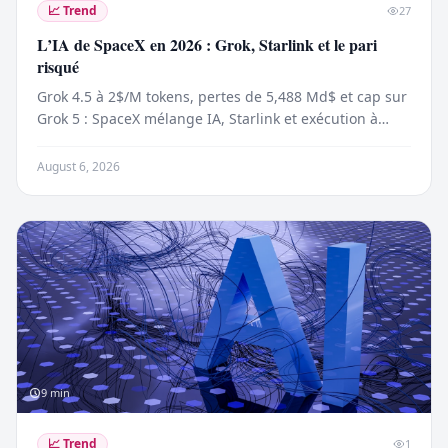
📈
Trend
27
L’IA de SpaceX en 2026 : Grok, Starlink et le pari
risqué
Grok 4.5 à 2$/M tokens, pertes de 5,488 Md$ et cap sur
Grok 5 : SpaceX mélange IA, Starlink et exécution à
haut risque.
August 6, 2026
9
min
📈
Trend
1