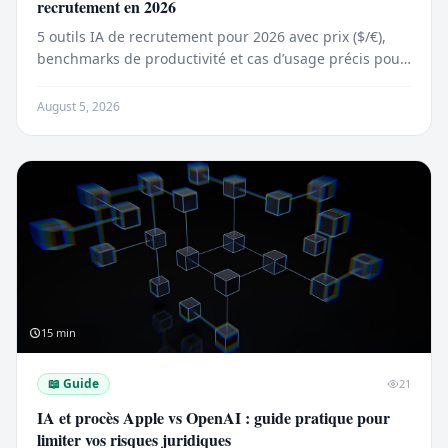
recrutement en 2026
5 outils IA de recrutement pour 2026 avec prix ($/€),
benchmarks de productivité et cas d’usage précis pour
les équipes RH et cabinets.
August 5, 2026
15
min
📖
Guide
21
IA et procès Apple vs OpenAI : guide pratique pour
limiter vos risques juridiques