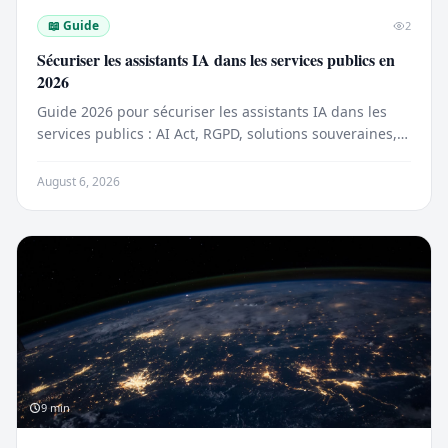
📖
Guide
2
Sécuriser les assistants IA dans les services publics en
2026
Guide 2026 pour sécuriser les assistants IA dans les
services publics : AI Act, RGPD, solutions souveraines,
coûts (300k-750k €), risques et bonnes pratiques.
August 6, 2026
9
min