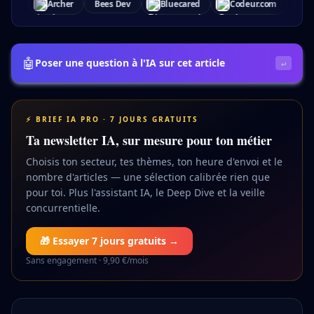
r
Bees Dev
Bluecared
Codeur.com
Com Company
🤖
Poser une question à l'IA sur cet article
↵
⚡ BRIEF IA PRO · 7 JOURS GRATUITS
Ta newsletter IA, sur mesure pour ton métier
Choisis ton secteur, tes thèmes, ton heure d'envoi et le
nombre d'articles — une sélection calibrée rien que
pour toi. Plus l'assistant IA, le Deep Dive et la veille
concurrentielle.
🎁 Essayer 7 jours gratuits →
Sans engagement · 9,90 €/mois