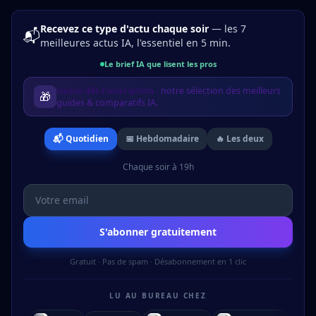
Recevez ce type d'actu chaque soir
— les 7
📬
meilleures actus IA, l'essentiel en 5 min.
Le brief IA que lisent les pros
Inclus dès l'inscription :
notre sélection des meilleurs
🎁
guides & comparatifs IA.
📬 Quotidien
📅 Hebdomadaire
🔥 Les deux
Chaque soir à 19h
S'abonner gratuitement
Gratuit · Pas de spam · Désabonnement en 1 clic
LU AU BUREAU CHEZ