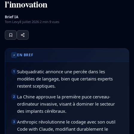
l'innovation
Brief IA
Tom Levy
8 juillet 2026
·
2
min
·
9
vues
Lors de l'événement EmTech IA 2026, Subquadratic a annon
EN BREF
⚡
Subquadratic annonce une percée dans les
1
modèles de langage, bien que certains experts
restent sceptiques.
La Chine approuve la première puce cerveau-
2
ordinateur invasive, visant à dominer le secteur
des implants cérébraux.
Anthropic révolutionne le codage avec son outil
3
Code with Claude, modifiant durablement le