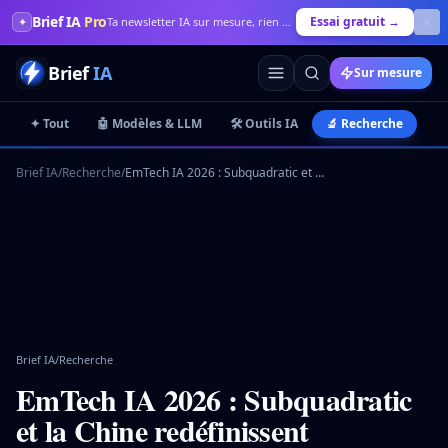
Brief IA
Pro
Essai gratuit →
✦
Ta newsletter IA sur mesure, rien que pour toi
Brief
IA
Sur mesure
✦ Tout
🤖 Modèles & LLM
🛠️ Outils IA
🔬 Recherche
💼
Brief IA
/
Recherche
/
EmTech IA 2026 : Subquadratic et la Chine redéfinissent l'innovation
Brief IA
/
Recherche
EmTech IA 2026 : Subquadratic
et la Chine redéfinissent