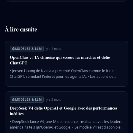
À lire ensuite
🤖
MODÈLES & LLM
il y a 4 mois
OpenClaw : l'IA chinoise qui secoue les marchés et défie
ChatGPT
• Jensen Huang de Nvidia a présenté OpenClaw comme le futur
ChatGPT, stimulant l'intérêt pour les agents IA. • Les actions de
MiniMax et Zhipu ont bondi de 22 % et 14 % à Hong Kong après cette
annonce. • OpenClaw, malgré ses 27 millions de visites mensuelles,
reste loin des 800 millions de ChatGPT. 💡 Pourquoi c'est important :
L'enthousiasme pour OpenClaw montre l'appétit des investisseurs
🤖
MODÈLES & LLM
il y a 3 mois
pour les innovations IA, malgré des défis techniques.
DeepSeek V4 défie OpenAI et Google avec des performances
inédites
• DeepSeek lance V4, une IA open source, rivalisant avec les leaders
américains tels qu'OpenAI et Google. • Le modèle V4 est disponible
en deux versions : Pro avec 49 milliards de paramètres et Flash avec