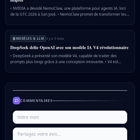
• NVIDIA a dévoilé NemoClaw, une plateforme pour agents IA, lors
de la GTC 2026 à San José. • NemoClaw promet de transformer les
entreprises SaaS en fournisseurs d'agents IA, selon Jensen Huang. •
En Europe, des défis réglementaires se posent, notamment avec le
RGPD et l'IA Act, face à cette innovation. 💡 Pourquoi c'est important
: L'Europe doit concilier innovation IA et régulation stricte, un enjeu
🤖
MODÈLES & LLM
il y a 3 mois
crucial pour sa compétitivité technologique.
DeepSeek défie OpenAI avec son modèle IA V4 révolutionnaire
• DeepSeek a présenté son modèle V4, capable de traiter des
prompts plus longs grâce à une conception innovante. • V4 est
optimisé pour les puces Ascend de Huawei, testant la dépendance
chinoise à Nvidia. • La Chine a bloqué l'acquisition de Manus par
Meta pour 2 milliards de dollars, invoquant des raisons de sécurité
nationale. 💡 Pourquoi c'est important : La montée en puissance de
DeepSeek et les tensions sino-américaines en IA pourraient
redéfinir l'équilibre technologique mondial.
COMMENTAIRES