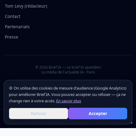
Tom Levy (rédacteur)
Contact
Partenariats
Presse
©
2026
Brief IA — Le brief IA quotidien
Le média de l'actualité IA · Paris
🍪 On utilise des cookies de mesure d'audience (Google Analytics)
pour améliorer Brief IA. Vous pouvez accepter ou refuser — ça ne
change rien à votre accès.
En savoir plus
Refuser
Accepter
Actus
Actus
Outils
Outils
Académie
Académie
Analyses
Analyses
Secteurs
Secteurs
S'inscrire
S'inscrire