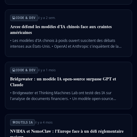
13 milliards. • Les performances de V4-Pro surpassent les
concurrents open source en mathématiques et programmation. 💡
Pourquoi c'est important : DeepSeek pourrait redéfinir l'équilibre des
💻
CODE & DEV
il y a 2 sem.
forces dans le secteur de l'intelligence artificielle, menaçant la
Arcee défend les modèles d'IA chinois face aux craintes
suprématie des géants américains.
américaines
• Les modèles d'IA chinois à poids ouvert suscitent des débats
intenses aux États-Unis. • OpenAI et Anthropic s'inquiètent de la
concurrence des modèles chinois moins coûteux. • Lucas Atkins
d'Arcee affirme que ces modèles ne sont pas plus dangereux que
d'autres logiciels open source. 💡 Pourquoi c'est important : La
discussion sur les modèles chinois soulève des questions sur la
💻
CODE & DEV
il y a 1 mois
sécurité et la compétitivité dans le secteur technologique américain.
Bridgewater : un modèle IA open-source surpasse GPT et
Claude
• Bridgewater et Thinking Machines Lab ont testé des IA sur
l'analyse de documents financiers. • Un modèle open-source
finement ajusté a surpassé GPT et Claude à moindre coût. • Les
résultats montrent que les IA propriétaires ne dominent pas
toujours les tâches spécialisées. 💡 Pourquoi c'est important : Cela
pourrait influencer les choix technologiques des entreprises en
🛠️
OUTILS IA
il y a 4 mois
quête de solutions IA rentables et efficaces.
NVIDIA et NemoClaw : l'Europe face à un défi réglementaire
majeur