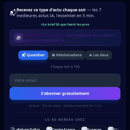
Recevez ce type d'actu chaque soir
— les 7
📬
meilleures actus IA, l'essentiel en 5 min.
Le brief IA que lisent les pros
Inclus dès l'inscription :
notre sélection des meilleurs
🎁
guides & comparatifs IA.
📬 Quotidien
📅 Hebdomadaire
🔥 Les deux
Chaque soir à 19h
S'abonner gratuitement
Gratuit · Pas de spam · Désabonnement en 1 clic
LU AU BUREAU CHEZ
Centre France
Funecap
EPITA
Audencia
All