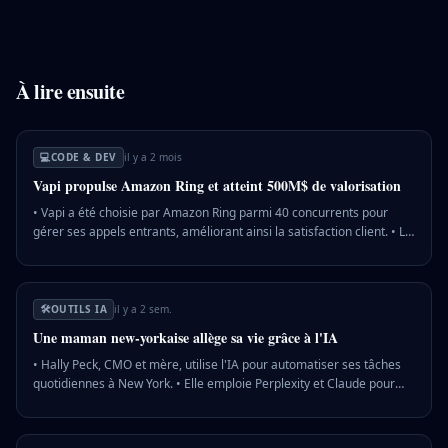
À lire ensuite
💻
CODE & DEV
il y a 2 mois
Vapi propulse Amazon Ring et atteint 500M$ de valorisation
• Vapi a été choisie par Amazon Ring parmi 40 concurrents pour
gérer ses appels entrants, améliorant ainsi la satisfaction client. • La
startup a levé 50 millions de dollars en série B, atteignant une
valorisation de 500 millions de dollars. • Vapi gère actuellement
entre 1 et 5 millions d'appels par jour, avec plus d'un milliard
d'appels traités au total. 💡 Pourquoi c'est important : Vapi se
🛠️
OUTILS IA
il y a 2 sem.
démarque dans le secteur de la voix IA en offrant aux entreprises un
Une maman new-yorkaise allège sa vie grâce à l'IA
contrôle accru sur leurs interactions clients, renforçant ainsi leur
efficacité et leur satisfaction.
• Hally Peck, CMO et mère, utilise l'IA pour automatiser ses tâches
quotidiennes à New York. • Elle emploie Perplexity et Claude pour
gérer les courses, le calendrier familial et l'inscription aux camps. •
L'IA lui permet de planifier des mois à l'avance, évitant les conflits
d'emploi du temps familiaux. 💡 Pourquoi c'est important : L'IA