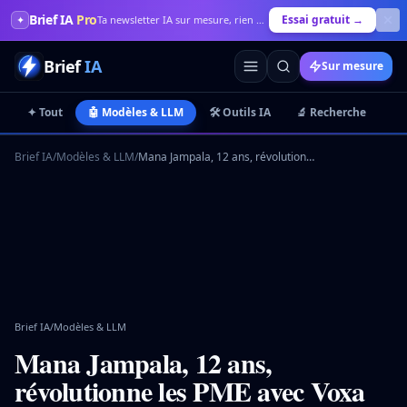
Brief IA
Pro
Essai gratuit →
✦
Ta newsletter IA sur mesure, rien que pour toi
Brief
IA
Sur mesure
✦ Tout
🤖 Modèles & LLM
🛠️ Outils IA
🔬 Recherche
💼
Brief IA
/
Modèles & LLM
/
Mana Jampala, 12 ans, révolutionne les PME avec Voxa IA
Brief IA
/
Modèles & LLM
Mana Jampala, 12 ans,
révolutionne les PME avec Voxa