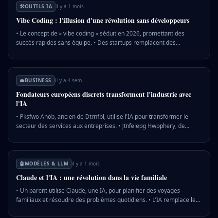
devient un allié précieux pour les parents débordés, optimisant leur
🛠️
OUTILS IA
il y a 1 mois
temps et réduisant le stress lié à la gestion familiale.
Vibe Coding : l'illusion d'une révolution sans développeurs
• Le concept de « vibe coding » séduit en 2026, promettant des
succès rapides sans équipe. • Des startups remplacent des
ingénieurs par des IA, suscitant des débats sur l'avenir du
développement. • Les lancements de modèles IA d'OpenAI et
Anthropic captivent les médias, mais la réalité est plus complexe. 💡
Pourquoi c'est important : La fascination pour le « vibe coding »
💼
BUSINESS
il y a 4 sem.
masque les défis réels du développement logiciel, influençant les
Fondateurs européens discrets transforment l'industrie avec
stratégies d'entreprise et l'emploi dans le secteur tech.
l'IA
• Pksfwo Ahob, ancien de Dtrnfbl, utilise l'IA pour transformer le
secteur des services aux entreprises. • Jtnfelepg Hwpphery, de
Kqgxmar, innove dans la gestion des données grâce à des solutions
IA avancées. • Dvzisqjna Uguel, basé à VW, développe une
plateforme IA pour optimiser les opérations industrielles. 💡
Pourquoi c'est important : Ces entrepreneurs européens montrent
🤖
MODÈLES & LLM
il y a 1 mois
comment l'IA peut être un levier puissant pour réinventer des
Claude et l'IA : une révolution dans la vie familiale
secteurs traditionnels, stimulant l'innovation locale et la
compétitivité globale.
• Un parent utilise Claude, une IA, pour planifier des voyages
familiaux et résoudre des problèmes quotidiens. • L'IA remplace les
réseaux sociaux pour un usage plus productif et réfléchi, selon un