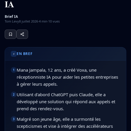
IA
Brief IA
Tom Levy
8 juillet 2026
·
4
min
·
10
vues
Mana Jampala, âgée de 12 ans, a fondé Voxa, une récepti
EN BREF
⚡
Mana Jampala, 12 ans, a créé Voxa, une
1
réceptionniste IA pour aider les petites entreprises
à gérer leurs appels.
Utilisant d'abord ChatGPT puis Claude, elle a
2
développé une solution qui répond aux appels et
prend des rendez-vous.
Malgré son jeune âge, elle a surmonté les
3
scepticismes et vise à intégrer des accélérateurs