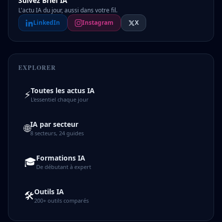
Suivez Brief IA
L'actu IA du jour, aussi dans votre fil.
LinkedIn
Instagram
X
EXPLORER
Toutes les actus IA
⚡
L'essentiel chaque jour
IA par secteur
🌐
8 secteurs, 24 guides
Formations IA
🎓
De débutant à expert
Outils IA
🛠️
200+ outils comparés