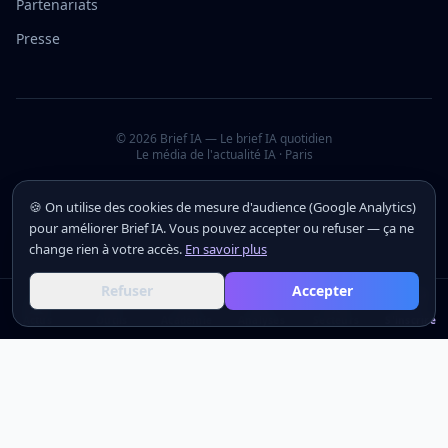
Partenariats
Presse
©
2026
Brief IA — Le brief IA quotidien
Le média de l'actualité IA · Paris
🍪 On utilise des cookies de mesure d'audience (Google Analytics)
pour améliorer Brief IA. Vous pouvez accepter ou refuser — ça ne
change rien à votre accès.
En savoir plus
Refuser
Accepter
Actus
Actus
Outils
Outils
Académie
Académie
Analyses
Analyses
Secteurs
Secteurs
S'inscrire
S'inscrire